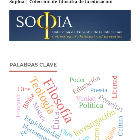
Sophia | Colección de filosofía de la educación
PALABRAS CLAVE
Educación
Teología
Libertad
Filosofía
Poder
Dios
Poesía
Biblia
Perseitas
Foucault
Verdad
Política
Mística
Investigación
Ética
Espiritualidad
Cultura
Hermenéutica
Religión
Otro
Cuerpo
Fe