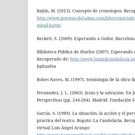
Bajtín, M. (2013). Concepto de cronotopos. Rec
http://www.poemas-del-alma.com/blog/especiale
mijail-bajtin
Beckett, S. (2009). Esperando a Godot. Barcelon
Biblioteca Pública de Huelva (2007). Esperando 
Recuperado de:
http://www.juntadeandalucia.es/
bphuelva
Bobes Naves, M. (1997). Semiología de la obra d
Fernández, J. L. (2003). Jesús y la salvación. En 
Perspectivas (pp. 244-284). Madrid: Fundación 
García, S. (1989). La situación, la acción y el pe
práctica del teatro. Bogotá: La Candelaria. Recu
virtual Luis Ángel Arango:
http://www.banrepcultural.org/blaavirtual/todas