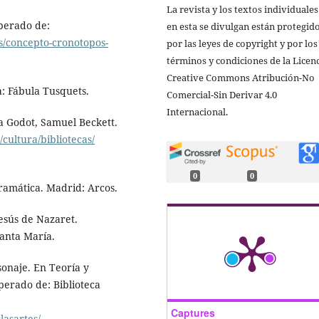
La revista y los textos individuale
uperado de:
en esta se divulgan están protegid
s/concepto-cronotopos-
por las leyes de copyright y por los
términos y condiciones de la Licen
Creative Commons Atribución-No
a: Fábula Tusquets.
Comercial-Sin Derivar 4.0
Internacional.
a Godot, Samuel Beckett.
cultura/bibliotecas/
0
0
ramática. Madrid: Arcos.
Jesús de Nazaret.
Santa María.
rsonaje. En Teoría y
perado de: Biblioteca
Captures
lasartes/