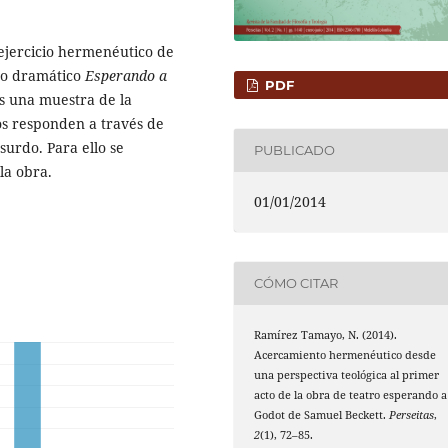
 ejercicio hermenéutico de
xto dramático
Esperando a
PDF
s una muestra de la
os responden a través de
surdo. Para ello se
PUBLICADO
la obra.
01/01/2014
CÓMO CITAR
Ramírez Tamayo, N. (2014).
Acercamiento hermenéutico desde
una perspectiva teológica al primer
acto de la obra de teatro esperando a
Godot de Samuel Beckett.
Perseitas
,
2
(1), 72–85.