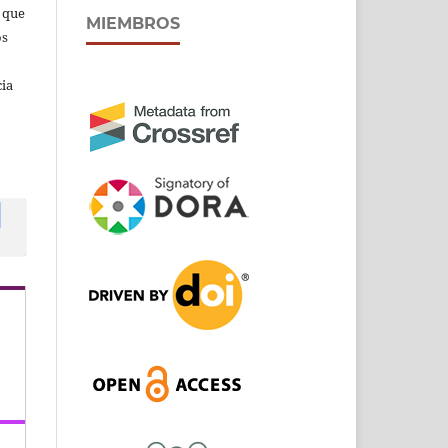
s que
MIEMBROS
os
cia