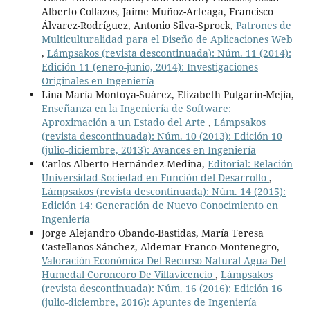
Alberto Collazos, Jaime Muñoz-Arteaga, Francisco
Álvarez-Rodríguez, Antonio Silva-Sprock,
Patrones de
Multiculturalidad para el Diseño de Aplicaciones Web
,
Lámpsakos (revista descontinuada): Núm. 11 (2014):
Edición 11 (enero-junio, 2014): Investigaciones
Originales en Ingeniería
Lina María Montoya-Suárez, Elizabeth Pulgarín-Mejía,
Enseñanza en la Ingeniería de Software:
Aproximación a un Estado del Arte
,
Lámpsakos
(revista descontinuada): Núm. 10 (2013): Edición 10
(julio-diciembre, 2013): Avances en Ingeniería
Carlos Alberto Hernández-Medina,
Editorial: Relación
Universidad-Sociedad en Función del Desarrollo
,
Lámpsakos (revista descontinuada): Núm. 14 (2015):
Edición 14: Generación de Nuevo Conocimiento en
Ingeniería
Jorge Alejandro Obando-Bastidas, María Teresa
Castellanos-Sánchez, Aldemar Franco-Montenegro,
Valoración Económica Del Recurso Natural Agua Del
Humedal Coroncoro De Villavicencio
,
Lámpsakos
(revista descontinuada): Núm. 16 (2016): Edición 16
(julio-diciembre, 2016): Apuntes de Ingeniería