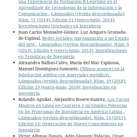
una Experiencia de Formación B-Learning en el
Aprendizaje de Tecnologías de la Información y la
Comunicación
,
Lámpsakos (revista descontinuada):
Núm. 11 (2014): Edición 11 (enero-junio, 2014):
Investigaciones Originales en Ingeniería
Juan Carlos Monsalve-Gómez, Luz Amparo Granada-
de-Espinal,
Redes Sociales: Aproximación a un Estado
del Arte
,
Lámpsakos (revista descontinuada): Núm. 9
(2013): Edición 9 (enero-junio, 2013): Investigaciones
en Temáticas de Ingeniería
Alexandra Balbas-Calvo, María del Mar Espinosa,
Manuel Domínguez-Somonte,
Últimos avances en la
fabricación aditiva con materiales metálicos
,
Lámpsakos (revista descontinuada): Núm. 19 (2018):
Edición 19 (enero-junio, 2018): Investigación en
Ingeniería
Rolando Aguilar, Alejandro Rosete-Suárez,
Los Cursos
Masivos en Línea en Coursera y su Empleo Potencial
en los Programas de Ingeniería en América Latina
,
Lámpsakos (revista descontinuada): Núm. 14 (2015):
Edición 14: Generación de Nuevo Conocimiento en
Ingeniería
Víctor Alfonso Zapata, Adin Giovany Palacios, César