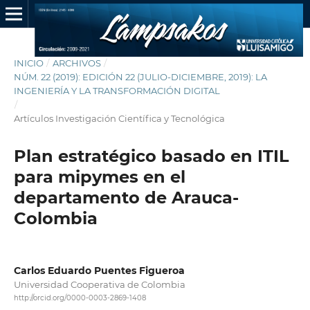
INICIO
/
ARCHIVOS
/
NÚM. 22 (2019): EDICIÓN 22 (JULIO-DICIEMBRE, 2019): LA
INGENIERÍA Y LA TRANSFORMACIÓN DIGITAL
/
Artículos Investigación Científica y Tecnológica
Plan estratégico basado en ITIL
para mipymes en el
departamento de Arauca-
Colombia
Carlos Eduardo Puentes Figueroa
Universidad Cooperativa de Colombia
http://orcid.org/0000-0003-2869-1408