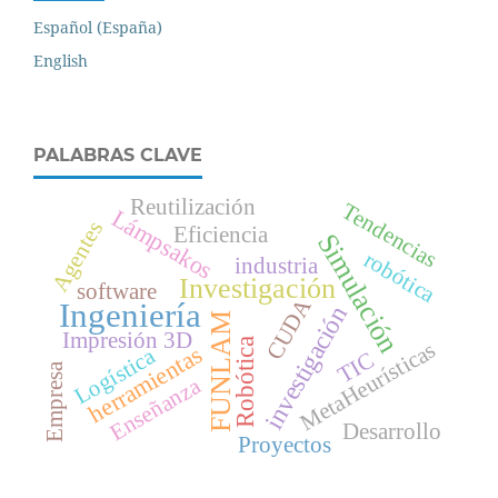
Español (España)
English
PALABRAS CLAVE
Reutilización
Tendencias
Lámpsakos
Agentes
Eficiencia
Simulación
robótica
industria
Investigación
software
CUDA
Ingeniería
investigación
FUNLAM
Impresión 3D
Robótica
MetaHeurísticas
herramientas
Logística
TIC
Empresa
Enseñanza
Desarrollo
Proyectos