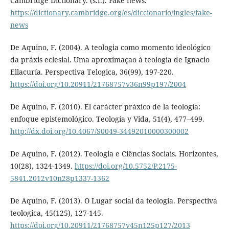
Cambridge Dictionary. (s.f.). Fake news.
https://dictionary.cambridge.org/es/diccionario/ingles/fake-
news
De Aquino, F. (2004). A teologia como momento ideológico
da práxis eclesial. Uma aproximaçao à teologia de Ignacio
Ellacuría. Perspectiva Telogica, 36(99), 197-220.
https://doi.org/10.20911/21768757v36n99p197/2004
De Aquino, F. (2010). El carácter práxico de la teología:
enfoque epistemológico. Teología y Vida, 51(4), 477–499.
http://dx.doi.org/10.4067/S0049-34492010000300002
De Aquino, F. (2012). Teologia e Ciências Sociais. Horizontes,
10(28), 1324-1349.
https://doi.org/10.5752/P.2175-
5841.2012v10n28p1337-1362
De Aquino, F. (2013). O Lugar social da teologia. Perspectiva
teologica, 45(125), 127-145.
https://doi.org/10.20911/21768757v45n125p127/2013