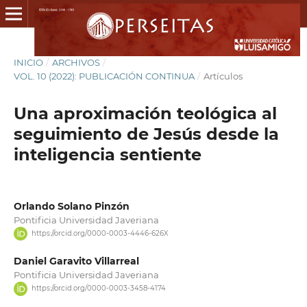
INICIO
/
ARCHIVOS
/
VOL. 10 (2022): PUBLICACIÓN CONTINUA
/
Artículos
Una aproximación teológica al
seguimiento de Jesús desde la
inteligencia sentiente
Orlando Solano Pinzón
Pontificia Universidad Javeriana
https://orcid.org/0000-0003-4446-626X
Daniel Garavito Villarreal
Pontificia Universidad Javeriana
https://orcid.org/0000-0003-3458-4174