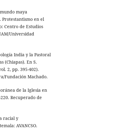
el mundo maya
 Protestantismo en el
: Centro de Estudios
-UNAM/Universidad
ología India y la Pastoral
as (Chiapas). En S.
ol. 2, pp. 395-402).
ura/Fundación Machado.
oránea de la Iglesia en
97-220. Recuperado de
 racial y
atemala: AVANCSO.