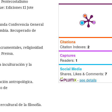
. Pentecostalismo
e: Ediciones El Jote
gunda Conferencia General
ombia. Recuperado de
Citations
Citation Indexes:
2
acramentales, religiosidad
 Prensa.
Captures
Readers:
1
a inculturación y la
Social Media
Shares, Likes & Comments:
7
-
see details
ación antropológica.
do de
rcultural de la filosofía.