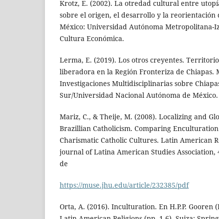
Krotz, E. (2002). La otredad cultural entre utopí
sobre el origen, el desarrollo y la reorientación
México: Universidad Autónoma Metropolitana-I
Cultura Económica.
Lerma, E. (2019). Los otros creyentes. Territorio 
liberadora en la Región Fronteriza de Chiapas. 
Investigaciones Multidisciplinarias sobre Chiapa
Sur/Universidad Nacional Autónoma de México.
Mariz, C., & Theije, M. (2008). Localizing and Gl
Brazillian Catholicism. Comparing Enculturation
Charismatic Catholic Cultures. Latin American 
journal of Latina American Studies Association,
de
https://muse.jhu.edu/article/232385/pdf
Orta, A. (2016). Inculturation. En H.P.P. Gooren 
Latin American Religions (pp. 1-6). Suiza: Sprin