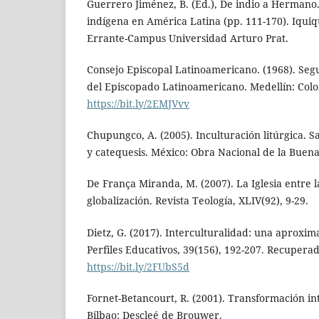
Guerrero Jiménez, B. (Ed.), De indio a Hermano
indígena en América Latina (pp. 111-170). Iquiqu
Errante-Campus Universidad Arturo Prat.
Consejo Episcopal Latinoamericano. (1968). Se
del Episcopado Latinoamericano. Medellín: Col
https://bit.ly/2EMJVvv
Chupungco, A. (2005). Inculturación litúrgica. S
y catequesis. México: Obra Nacional de la Buena
De França Miranda, M. (2007). La Iglesia entre l
globalización. Revista Teología, XLIV(92), 9-29.
Dietz, G. (2017). Interculturalidad: una aproxim
Perfiles Educativos, 39(156), 192-207. Recupera
https://bit.ly/2FUbS5d
Fornet-Betancourt, R. (2001). Transformación inte
Bilbao: Descleé de Brouwer.