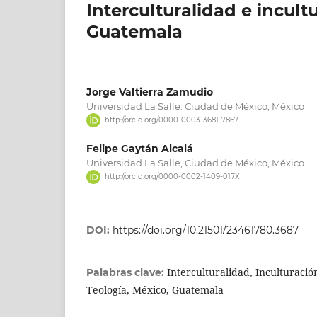
Interculturalidad e incult
Guatemala
Jorge Valtierra Zamudio
Universidad La Salle. Ciudad de México, México
http://orcid.org/0000-0003-3681-7867
Felipe Gaytán Alcalá
Universidad La Salle, Ciudad de México, México
http://orcid.org/0000-0002-1409-017X
DOI:
https://doi.org/10.21501/23461780.3687
Interculturalidad, Inculturació
Palabras clave:
Teología, México, Guatemala