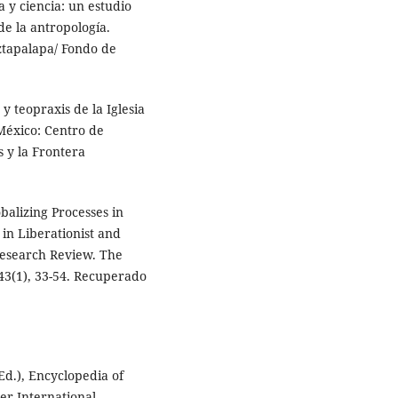
a y ciencia: un estudio
 de la antropología.
ztapalapa/ Fondo de
y teopraxis de la Iglesia
México: Centro de
s y la Frontera
obalizing Processes in
 in Liberationist and
Research Review. The
 43(1), 33-54. Recuperado
(Ed.), Encyclopedia of
ger International