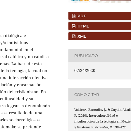
PDF
HTML
a dialógica e
XML
y/o individuos
undamental en el
PUBLICADO
ral católica y no católica
enas. La base de esta
07/24/2020
de la teología, la cual no
 una interacción efectiva
milación y encarnación
ión del cristianismo. En
CÓMO CITAR
rculturalidad y su
para lograr la denominada
Valtierra Zamudio, J., & Gaytán Alcalá
asos, resultado de una
F. (2020). Interculturalidad e
ios sociorreligiosos,
inculturación de la teología en Méxic
atemala; se pretende
y Guatemala.
Perseitas
,
8
, 398–422.