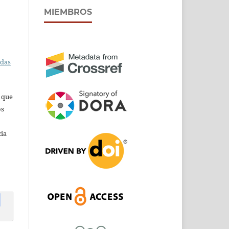
MIEMBROS
adas
s que
os
cia