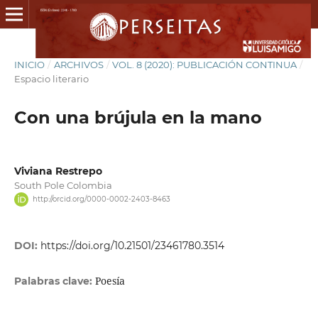
INICIO
/
ARCHIVOS
/
VOL. 8 (2020): PUBLICACIÓN CONTINUA
/
Espacio literario
Con una brújula en la mano
Viviana Restrepo
South Pole Colombia
http://orcid.org/0000-0002-2403-8463
DOI:
https://doi.org/10.21501/23461780.3514
Poesía
Palabras clave: