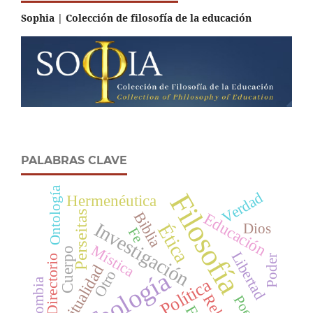
Sophia | Colección de filosofía de la educación
PALABRAS CLAVE
Ontología
Filosofía
Verdad
Hermenéutica
Perseitas
Biblia
Educación
Investigación
Dios
Ética
Fe
Mística
Cuerpo
Libertad
Poder
Directorio
Espiritualidad
Teología
Otro
Política
Colombia
Poesía