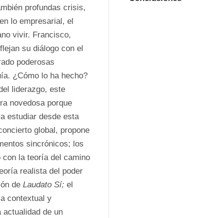
ambién profundas crisis, 
n lo empresarial, el 
no vivir. Francisco, 
lejan su diálogo con el 
rado poderosas 
uía. ¿Cómo lo ha hecho? 
l liderazgo, este 
ra novedosa porque 
a estudiar desde esta 
oncierto global, propone 
mentos sincrónicos; los 
 con la teoría del camino 
eoría realista del poder 
ión de 
Laudato Sí;
 el 
a contextual y 
 actualidad de un 