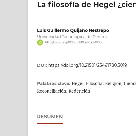
La filosofía de Hegel ¿cie
Luis Guillermo Quijano Restrepo
Universidad Tecnológica de Pereira
http://orcid.org/0000-0003-1833-0000
DOI:
https://doi.org/10.21501/23461780.3019
Hegel, Filosofía, Religión, Cie
Palabras clave:
Reconciliación, Redención
RESUMEN