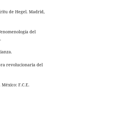
ritu de Hegel. Madrid,
 ‘Fenomenología del
.
ianza.
bra revolucionaria del
 México: F.C.E.