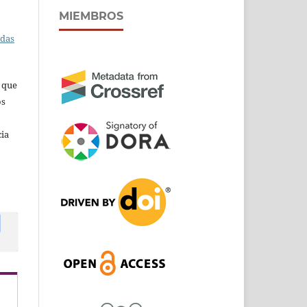
MIEMBROS
adas
s que
os
cia