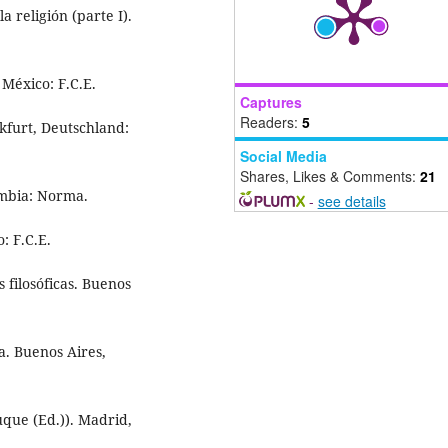
a religión (parte I).
 México: F.C.E.
Captures
Readers:
5
kfurt, Deutschland:
Social Media
Shares, Likes & Comments:
21
ombia: Norma.
-
see details
: F.C.E.
s filosóficas. Buenos
a. Buenos Aires,
Duque (Ed.)). Madrid,