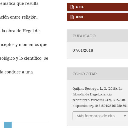
temática que resulta
PDF
ación entre religión,
XML
de la obra de Hegel de
PUBLICADO
conceptos y momentos que
07/01/2018
lógico y lo científico. Se
ncia conduce a una
CÓMO CITAR
Quijano Restrepo, L. G. (2018). La
filosofía de Hegel ¿ciencia
redentora?.
Perseitas
,
6
(2), 302–318.
https://doi.org/10.21501/23461780.301
Más formatos de cita