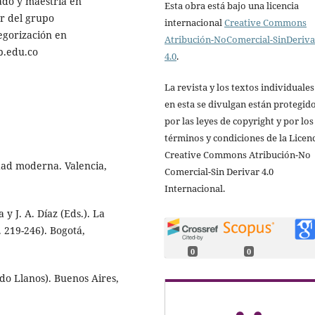
ado y maestría en
Esta obra está bajo una licencia
or del grupo
internacional
Creative Commons
tegorización en
Atribución-NoComercial-SinDeriv
p.edu.co
4.0
.
La revista y los textos individuale
en esta se divulgan están protegid
por las leyes de copyright y por los
términos y condiciones de la Licen
Creative Commons Atribución-No
dad moderna. Valencia,
Comercial-Sin Derivar 4.0
Internacional.
 y J. A. Díaz (Eds.). La
. 219-246). Bogotá,
0
0
edo Llanos). Buenos Aires,