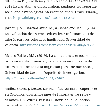
Michie, S., Hopewell, S., y Moher, D. (2018). CONSORT-SPI
2018 Explanation and Elaboration: guidance for reporting
social and psychological intervention trials. Trials, 19(406),
1-18.
https://doi.org/10.1186/s13063-018-2735-z
Jornet, J. M., García-García, M., & González-Such, J. (2014).
La evaluación de sistemas educativos: Informaciones de
interés para los colectivos implicados. Universidad de
Valencia.
https://repositorio.uam.es/handle/10486/671279
Melero-Valdés, M.L. (2019). La competencia emocional del
profesorado de primaria y secundaria en contextos de
diversidad asociada a la migración [Tesis de doctorado,
Universidad de Sevilla]. Depósito de investigación.
https://idus.us.es/handle/11441/82467
Muñoz Bravo, J. (2020). Las Escuelas Normales Superiores
en Colombia: doscientos años de historia entre retos y
desafíos (1821-2021). Revista Historia de la Educación
Colombiana, 25(25).
https://doi.org/10.22267/rhec.202525.79