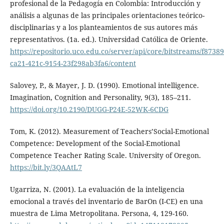
profesional de la Pedagogía en Colombia: Introducción y
análisis a algunas de las principales orientaciones teórico-
disciplinarias y a los planteamientos de sus autores más
representativos. (1a. ed.). Universidad Católica de Oriente.
https://repositorio.uco.edu.co/server/api/core/bitstreams/f87389
ca21-421c-9154-23f298ab3fa6/content
Salovey, P., & Mayer, J. D. (1990). Emotional intelligence.
Imagination, Cognition and Personality, 9(3), 185–211.
https://doi.org/10.2190/DUGG-P24E-52WK-6CDG
Tom, K. (2012). Measurement of Teachers’Social-Emotional
Competence: Development of the Social-Emotional
Competence Teacher Rating Scale. University of Oregon.
https://bit.ly/3QAAtL7
Ugarriza, N. (2001). La evaluación de la inteligencia
emocional a través del inventario de BarOn (I-CE) en una
muestra de Lima Metropolitana. Persona, 4, 129-160.