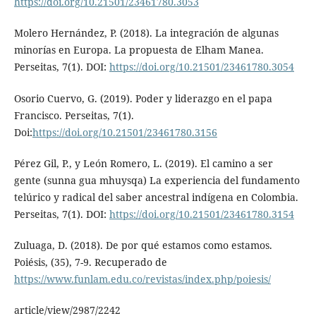
https://doi.org/10.21501/23461780.3053
Molero Hernández, P. (2018). La integración de algunas
minorías en Europa. La propuesta de Elham Manea.
Perseitas, 7(1). DOI:
https://doi.org/10.21501/23461780.3054
Osorio Cuervo, G. (2019). Poder y liderazgo en el papa
Francisco. Perseitas, 7(1).
Doi:
https://doi.org/10.21501/23461780.3156
Pérez Gil, P., y León Romero, L. (2019). El camino a ser
gente (sunna gua mhuysqa) La experiencia del fundamento
telúrico y radical del saber ancestral indígena en Colombia.
Perseitas, 7(1). DOI:
https://doi.org/10.21501/23461780.3154
Zuluaga, D. (2018). De por qué estamos como estamos.
Poiésis, (35), 7-9. Recuperado de
https://www.funlam.edu.co/revistas/index.php/poiesis/
article/view/2987/2242