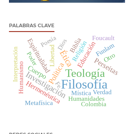
PALABRAS CLAVE
Poesía
Foucault
Biblia
Espiritualidad
Dios
Religión
Educación
Funlam
Libertad
Interpretación
Ética
Poder
Otro
Perseitas
Política
Humanismo
Cuerpo
Teología
Investigación
Filosofía
Hermenéutica
Fe
Verdad
Mística
Humanidades
Metafísica
Colombia