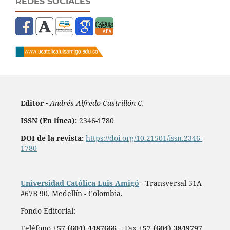
REDES SOCIALES
Editor -
Andrés Alfredo Castrillón C.
ISSN (En línea):
2346-1780
DOI de la revista:
https://doi.org/10.21501/issn.2346-
1780
Universidad Católica Luis Amigó
- Transversal 51A
#67B 90. Medellín - Colombia.
Fondo Editorial:
Teléfono
+57 (604) 4487666
- Fax
+57 (604) 3849797