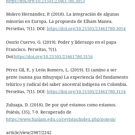
https://doi.org/10.21501/23461780.3053
Molero Hernández, P. (2018). La integración de algunas
minorías en Europa. La propuesta de Elham Manea.
Perseitas, 7(1). DOI:
https://doi.org/10.21501/23461780.3054
Osorio Cuervo, G. (2019). Poder y liderazgo en el papa
Francisco. Perseitas, 7(1).
Doi:
https://doi.org/10.21501/23461780.3156
Pérez Gil, P., y León Romero, L. (2019). El camino a ser
gente (sunna gua mhuysqa) La experiencia del fundamento
telúrico y radical del saber ancestral indígena en Colombia.
Perseitas, 7(1). DOI:
https://doi.org/10.21501/23461780.3154
Zuluaga, D. (2018). De por qué estamos como estamos.
Poiésis, (35), 7-9. Recuperado de
https://www.funlam.edu.co/revistas/index.php/poiesis/
article/view/2987/2242