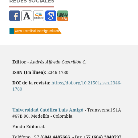
REDES SOCIALES
Editor -
Andrés Alfredo Castrillón C.
ISSN (En línea):
2346-1780
DOI de la revista:
https://doi.org/10.21501/issn.2346-
1780
Universidad Católica Luis Amigó
- Transversal 51A
#67B 90. Medellín - Colombia.
Fondo Editorial:
Teléfono
+57 (604) 4487666
- Fax
+57 (604) 3849797