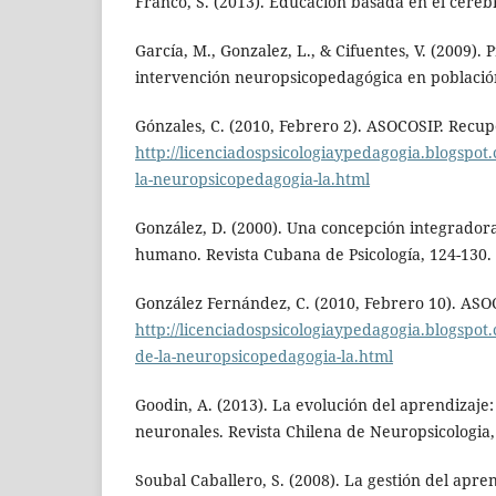
Franco, S. (2013). Educación basada en el cere
García, M., Gonzalez, L., & Cifuentes, V. (2009).
intervención neuropsicopedagógica en población
Gónzales, C. (2010, Febrero 2). ASOCOSIP. Recu
http://licenciadospsicologiaypedagogia.blogspot
la-neuropsicopedagogia-la.html
González, D. (2000). Una concepción integrador
humano. Revista Cubana de Psicología, 124-130.
González Fernández, C. (2010, Febrero 10). AS
http://licenciadospsicologiaypedagogia.blogspot
de-la-neuropsicopedagogia-la.html
Goodin, A. (2013). La evolución del aprendizaje:
neuronales. Revista Chilena de Neuropsicologia,
Soubal Caballero, S. (2008). La gestión del aprend