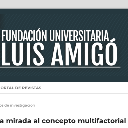
PORTAL DE REVISTAS
los de investigación
 mirada al concepto multifactorial