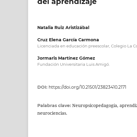
del aprendizaje
Natalia Ruiz Aristizábal
Cruz Elena García Carmona
Licenciada en educación preescolar, Colegio La C
Jormaris Martínez Gómez
Fundación Universitaria Luis Amigó.
DOI:
https://doi.org/10.21501/23823410.2171
Neuropsicopedagogía, aprendiza
Palabras clave:
neurociencias.