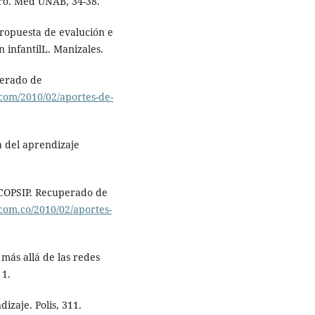
bro. Med UNAB, 34-38.
 Propuesta de evalución e
 infantilL. Manizales.
perado de
.com/2010/02/aportes-de-
a del aprendizaje
OCOPSIP. Recuperado de
.com.co/2010/02/aportes-
 más allá de las redes
 1.
izaje. Polis, 311.