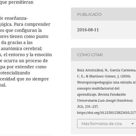
s que permitieran
PUBLICADO
 de enseñanza-
gógica. Para comprender
2016-08-11
tos que configuran la
utores tienen como punto
da gracias a las
e anatómica cerebral;
s, el entorno y la emoción
CÓMO CITAR
e ocurra un proceso de
upa por entender como
Ruiz Aristizábal, N., García Carmona
potencializando
C. E., & Martínez Gómez, J. (2016).
ecesidad que no siempre
Neuropsicopedagogía: una mirada al
al.
concepto multifactorial del
aprendizaje.
Revista Fundación
Universitaria Luis Amigó (histórico)
,
3
(2), 231–237.
https://doi.org/10.21501/23823410.217
Más formatos de cita