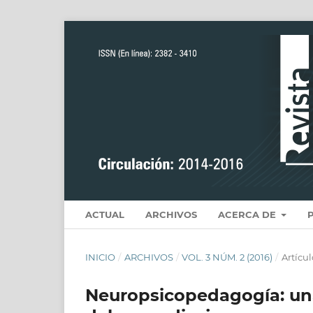
ACTUAL
ARCHIVOS
ACERCA DE
INICIO
/
ARCHIVOS
/
VOL. 3 NÚM. 2 (2016)
/
Artícu
Neuropsicopedagogía: una