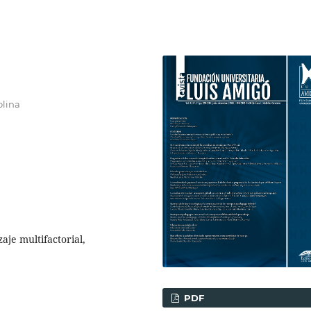
olina
je multifactorial,
PDF