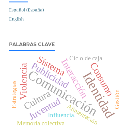
Español (España)
English
PALABRAS CLAVE
Sistema
Ciclo de caja
Interacción
Publicidad
Consumo
Violencia
Comunicación
Identidad
Estrategias
Cultura
Gestión
Juventud
Alimentación
Influencia.
Memoria colectiva