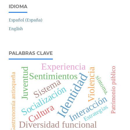
IDIOMA
Español (España)
English
PALABRAS CLAVE
Experiencia
Patrimonio público
Juventud
Violencia
Identidad
Sentimientos
Gastronomía antioqueña
síntoma.
Sistema
Socialización
Interacción
Cultura
Estrategias
Diversidad funcional