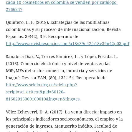
cada-10-cosmeticos-en-colombia-se-venden-por-catalogo-
2766247
Quintero, L. F. (2018). Estrategias de las multilatinas
colombianas y su proceso de internacionalización. Revista
Espacios, 39(42), 3-9. Recuperado de
http://www.revistaespacios.com/a18v39n42/a18v39n42p03.pdf
Sanabria Díaz, V., Torres Ramírez, L., y López Posada, L.
(2016). Comercio electrónico y nivel de ventas en las
MiPyMEs del sector comercio, industria y servicios de
Ibagué. Revista EAN, (80), 132-154. Recuperado de
http://www.scielo.org.co/scielo.php?
script=sci_arttext&pid=S0120-
81602016000100010&lng=en&tlng=es
.
Vélez Echeverri, D. A. (2017). La venta directa: impacto en
los principales indicadores socioeconómicos, el empleo y la
generación de ingresos. Manuscrito inédito. Facultad de