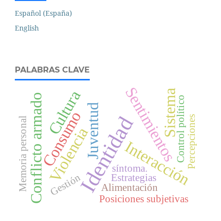
Español (España)
English
PALABRAS CLAVE
Sentimientos
Cultura
Sistema
Conflicto armado
Control político
Juventud
Consumo
Identidad
Percepciones
Memoria personal
Violencia
Interacción
síntoma.
Gestión
Estrategias
Alimentación
Posiciones subjetivas