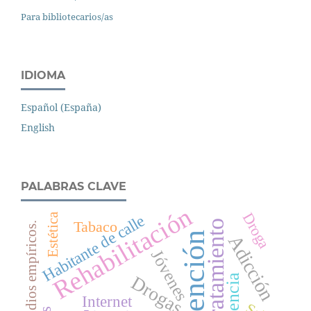
Para bibliotecarios/as
IDIOMA
Español (España)
English
PALABRAS CLAVE
Rehabilitación
Droga
Estética
Habitante de calle
Tabaco
Tratamiento
Estudios empíricos.
Prevención
Adicción
Jóvenes
Drogas
Internet