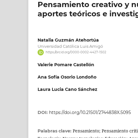
Pensamiento creativo y n
aportes teóricos e investi
Natalia Guzmán Atehortúa
Universidad Católica Luis Amigó
https://orcid.org/0000-0002-4427-1502
Valerie Pomare Castellón
Ana Sofía Osorio Londoño
Laura Lucia Cano Sánchez
DOI:
https://doi.org/10.21501/2744838X.5095
Pensamiento; Pensamiento críti
Palabras clave: