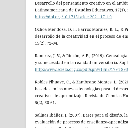
Desarrollo del pensamiento creativo en el ámbit
Latinoamericana de Estudios Educativos, 17(1),
https://doi.org/10.17151/rlee.2021.17.1.9
Ochoa-Mendoza, D. I., Barros-Morales, R. L., & Pr
desarrollo de la creatividad en el proceso de e
15(2), 72-84.
Ramírez, J. V., & Rincón, A.E., (2019). Genealog
y su necesidad en la realidad universitaria. Soph
http://www.scielo.org.co/pdf/sph/v15n2/1794-89
Robles Pihuave, C., & Zambrano Montes, L. (202
basadas en las nuevas tecnologías para el desar
creativos de aprendizaje. Revista de Ciencias Hu
5(2), 50-61.
Salinas Ibáñez, J. (2007). Bases para el diseño, l
evaluación de procesos de enseñanza-aprendiz