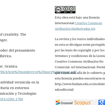
Esta obra está bajo una licencia
internacional
Creative Commons
Atribución-SinDerivadas 4.0
.
f creativity: The
La revista y los textos individuale
inger.
en esta se divulgan están protegid
por las leyes de copyright y por los
 poder del pensamiento
términos y condiciones de la Licen
Ibérica.
Creative Commons Atribución-No
ar. Granica.
Comercial- 4.0 Internacional. Perm
44706/4/Seis%20sombreros%20para%20pensar.pdf
que vayan más allá de lo cubierto 
esta licencia pueden encontrarse e
reatividad vernácula en la
http://www.funlam.edu.co/modules
citaria en entornos
ndoeditorial/
unicación y Tecnologías
ri14.v20i1.1700