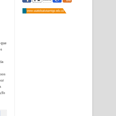
s que
os
cia
isos
por
n
/fo