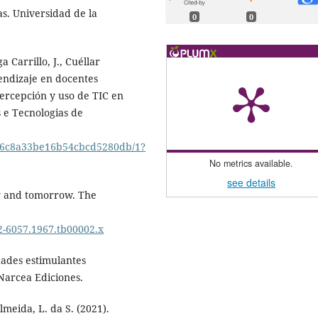
as. Universidad de la
0
0
a Carrillo, J., Cuéllar
prendizaje en docentes
percepción y uso de TIC en
s e Tecnologias de
d6c8a33be16b54cbcd5280db/1?
No metrics available.
see details
day and tomorrow. The
62-6057.1967.tb00002.x
dades estimulantes
 Narcea Ediciones.
lmeida, L. da S. (2021).