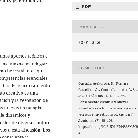
endizaje; Enseñanza;
PDF
PUBLICADO
20-01-2026
unos aportes teóricos e
 las nuevas tecnologías
CÓMO CITAR
como herramientas que
ompetencias esenciales
Guzmán Atehortúa, N., Pomare
mbio. Este acercamiento
Castellón, V. ., Osorio Londoño, A. S. .
to creativo es una
& Cano Sánchez, L. L. . (2026).
ción y la resolución de
Pensamiento creativo y nuevas
as nuevas tecnologías
tecnologías en la educación: aportes
je dinámicos y
teóricos e investigativos.
Ciencia Y
Academia
, (7), 98–109.
portes de diversos autores
https://doi.org/10.21501/2744838X.50
vos a esta discusión. Los
5
 consciente y