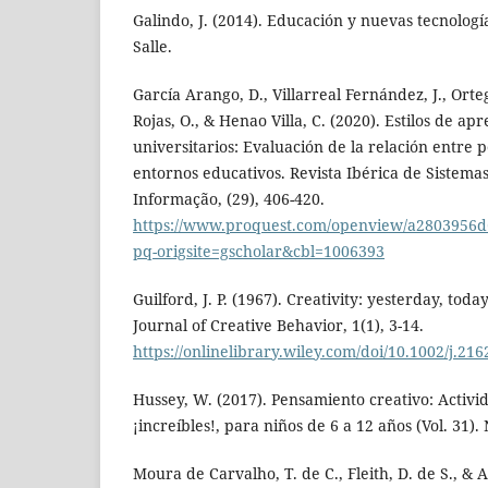
Galindo, J. (2014). Educación y nuevas tecnologí
Salle.
García Arango, D., Villarreal Fernández, J., Orteg
Rojas, O., & Henao Villa, C. (2020). Estilos de a
universitarios: Evaluación de la relación entre 
entornos educativos. Revista Ibérica de Sistema
Informação, (29), 406-420.
https://www.proquest.com/openview/a2803956
pq-origsite=gscholar&cbl=1006393
Guilford, J. P. (1967). Creativity: yesterday, to
Journal of Creative Behavior, 1(1), 3-14.
https://onlinelibrary.wiley.com/doi/10.1002/j.21
Hussey, W. (2017). Pensamiento creativo: Activi
¡increíbles!, para niños de 6 a 12 años (Vol. 31).
Moura de Carvalho, T. de C., Fleith, D. de S., & A