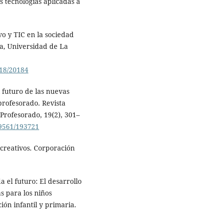
s tecnologías aplicadas a
vo y TIC en la sociedad
ía, Universidad de La
818/20184
l futuro de las nuevas
profesorado. Revista
Profesorado, 19(2), 301–
89561/193721
 creativos. Corporación
a el futuro: El desarrollo
s para los niños
ón infantil y primaria.