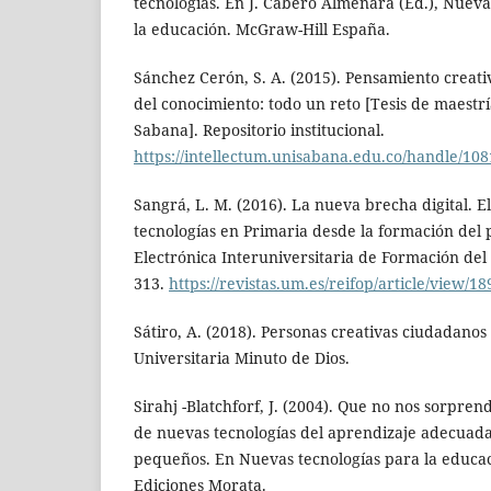
tecnologías. En J. Cabero Almenara (Ed.), Nueva
la educación. McGraw-Hill España.
Sánchez Cerón, S. A. (2015). Pensamiento creati
del conocimiento: todo un reto [Tesis de maestr
Sabana]. Repositorio institucional.
https://intellectum.unisabana.edu.co/handle/10
Sangrá, L. M. (2016). La nueva brecha digital. E
tecnologías en Primaria desde la formación del 
Electrónica Interuniversitaria de Formación del 
313.
https://revistas.um.es/reifop/article/view/1
Sátiro, A. (2018). Personas creativas ciudadanos
Universitaria Minuto de Dios.
Sirahj -Blatchforf, J. (2004). Que no nos sorprend
de nuevas tecnologías del aprendizaje adecuada
pequeños. En Nuevas tecnologías para la educaci
Ediciones Morata.