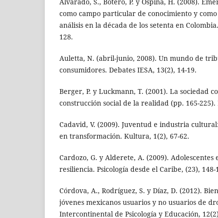
Alvarado, S., Botero, P. y Ospina, H. (2008). Em
como campo particular de conocimiento y como 
análisis en la década de los setenta en Colombia.
128.
Auletta, N. (abril-junio, 2008). Un mundo de trib
consumidores. Debates IESA, 13(2), 14-19.
Berger, P. y Luckmann, T. (2001). La sociedad c
construcción social de la realidad (pp. 165-225)
Cadavid, V. (2009). Juventud e industria cultural
en transformación. Kultura, 1(2), 67-62.
Cardozo, G. y Alderete, A. (2009). Adolescentes e
resiliencia. Psicología desde el Caribe, (23), 148-
Córdova, A., Rodríguez, S. y Díaz, D. (2012). Bie
jóvenes mexicanos usuarios y no usuarios de dro
Intercontinental de Psicología y Educación, 12(2)