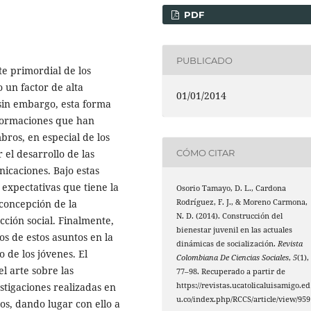
PDF
PUBLICADO
te primordial de los
 un factor de alta
01/01/2014
 sin embargo, esta forma
sformaciones que han
bros, en especial de los
CÓMO CITAR
 el desarrollo de las
nicaciones. Bajo estas
 expectativas que tiene la
Osorio Tamayo, D. L., Cardona
 concepción de la
Rodríguez, F. J., & Moreno Carmona,
N. D. (2014). Construcción del
cción social. Finalmente,
bienestar juvenil en las actuales
os de estos asuntos en la
dinámicas de socialización.
Revista
o de los jóvenes. El
Colombiana De Ciencias Sociales
,
5
(1),
l arte sobre las
77–98. Recuperado a partir de
stigaciones realizadas en
https://revistas.ucatolicaluisamigo.ed
u.co/index.php/RCCS/article/view/959
s, dando lugar con ello a