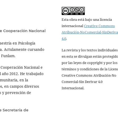
Esta obra está bajo una licencia
internacional
Creative Commons
e Cooperación Nacional
Atribución-NoComercial-SinDeriv
4.0
.
estría en Psicología
aña. Actulamente cursando
La revista y los textos individuale
al Funlam.
en esta se divulgan están protegid
por las leyes de copyright y por los
Cooperación Nacional e
términos y condiciones de la Licen
l año 2012. He trabajado
Creative Commons Atribución-No
munitaria, en la
Comercial-Sin Derivar 4.0
os, en campos diversos
Internacional.
o y prevención de
 Secretaría de