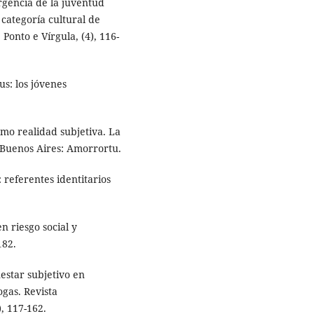
ergencia de la juventud
categoría cultural de
 Ponto e Vírgula, (4), 116-
us: los jóvenes
omo realidad subjetiva. La
. Buenos Aires: Amorrortu.
: referentes identitarios
n riesgo social y
182.
nestar subjetivo en
gas. Revista
, 117-162.