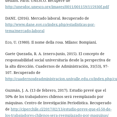
dedans. Paris: UNESCO. Récupéré de
http://unesdoc.unesco.org/images/0011/001159/115930f.pdf
DANE. (2016). Mercado laboral. Recuperado de
http://www.dane.gov.co/index.php/estadisticas-por-
tema/mercado-laboral
Eco, U. (1980). Il nome della rosa. Milano: Bompiani.
Gaete Quezada, R. A. (enero-junio, 2015). El concepto de
responsabilidad social universitaria desde la perspectiva de
la alta dirección. Cuadernos de Administración, 31(53), 97-
107. Recuperado de
http://cuadernosdeadministracion.univalle.edu.co/index.php/c
Guzmán, J. A. (13 de febrero, 2017). Estudio prevé que el
50% de los trabajadores chilenos será reemplazado por
máquinas. Centro de Investigación Periodística. Recuperado
de
http://ciperchile.cl/2017/02/13/estudio-preve-que-el-50-de-
los-trabajadores-chilenos-sera-reemplazado-por-maquinas/