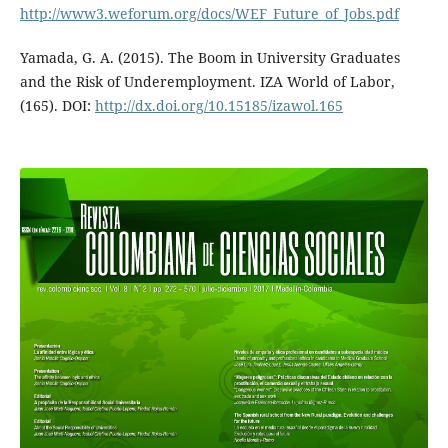
http://www3.weforum.org/docs/WEF_Future_of_Jobs.pdf
Yamada, G. A. (2015). The Boom in University Graduates
and the Risk of Underemployment. IZA World of Labor,
(165). DOI:
http://dx.doi.org/10.15185/izawol.165