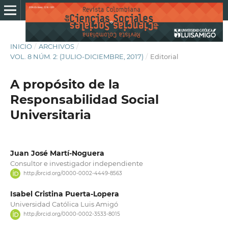
INICIO
/
ARCHIVOS
/
VOL. 8 NÚM. 2: (JULIO-DICIEMBRE, 2017)
/
Editorial
A propósito de la
Responsabilidad Social
Universitaria
Juan José Martí-Noguera
Consultor e investigador independiente
http://orcid.org/0000-0002-4449-8563
Isabel Cristina Puerta-Lopera
Universidad Católica Luis Amigó
http://orcid.org/0000-0002-3533-8015