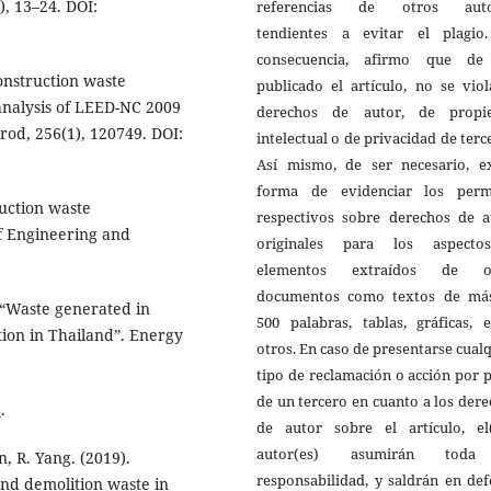
), 13–24. DOI:
referencias de otros auto
tendientes a evitar el plagio
consecuencia, afirmo que de
Construction waste
publicado el artículo, no se vio
analysis of LEED-NC 2009
derechos de autor, de propi
Prod, 256(1), 120749. DOI:
intelectual o de privacidad de terc
Así mismo, de ser necesario, ex
forma de evidenciar los perm
uction waste
respectivos sobre derechos de a
of Engineering and
originales para los aspect
elementos extraídos de o
documentos como textos de má
 “Waste generated in
500 palabras, tablas, gráficas, 
ation in Thailand”. Energy
otros. En caso de presentarse cual
tipo de reclamación o acción por 
de un tercero en cuanto a los der
6
.
de autor sobre el artículo, el(
autor(es) asumirán toda
, R. Yang. (2019).
responsabilidad, y saldrán en de
nd demolition waste in