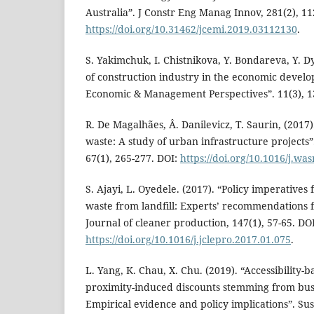
Australia”. J Constr Eng Manag Innov, 281(2), 11
https://doi.org/10.31462/jcemi.2019.03112130
.
S. Yakimchuk, I. Chistnikova, Y. Bondareva, Y. D
of construction industry in the economic develo
Economic & Management Perspectives”. 11(3), 1
R. De Magalhães, Â. Danilevicz, T. Saurin, (2017
waste: A study of urban infrastructure project
67(1), 265-277. DOI:
https://doi.org/10.1016/j.w
S. Ajayi, L. Oyedele. (2017). “Policy imperatives 
waste from landfill: Experts’ recommendations f
Journal of cleaner production, 147(1), 57-65. DOI
https://doi.org/10.1016/j.jclepro.2017.01.075
.
L. Yang, K. Chau, X. Chu. (2019). “Accessibility
proximity-induced discounts stemming from bus 
Empirical evidence and policy implications”. Sust