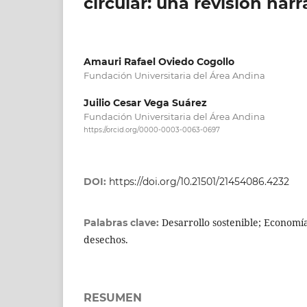
circular: una revisión narr
Amauri Rafael Oviedo Cogollo
Fundación Universitaria del Área Andina
Juilio Cesar Vega Suárez
Fundación Universitaria del Área Andina
https://orcid.org/0000-0003-0063-0697
DOI:
https://doi.org/10.21501/21454086.4232
Desarrollo sostenible; Economí
Palabras clave:
desechos.
RESUMEN