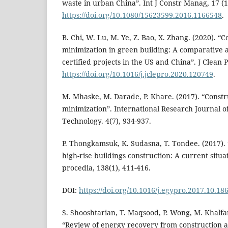
waste in urban China”. Int J Constr Manag, 17 (1
https://doi.org/10.1080/15623599.2016.1166548
.
B. Chi, W. Lu, M. Ye, Z. Bao, X. Zhang. (2020). “
minimization in green building: A comparative 
certified projects in the US and China”. J Clean 
https://doi.org/10.1016/j.jclepro.2020.120749
.
M. Mhaske, M. Darade, P. Khare. (2017). “Constr
minimization”. International Research Journal 
Technology. 4(7), 934-937.
P. Thongkamsuk, K. Sudasna, T. Tondee. (2017).
high-rise buildings construction: A current situ
procedia, 138(1), 411-416.
DOI:
https://doi.org/10.1016/j.egypro.2017.10.18
S. Shooshtarian, T. Maqsood, P. Wong, M. Khalfan
“Review of energy recovery from construction a