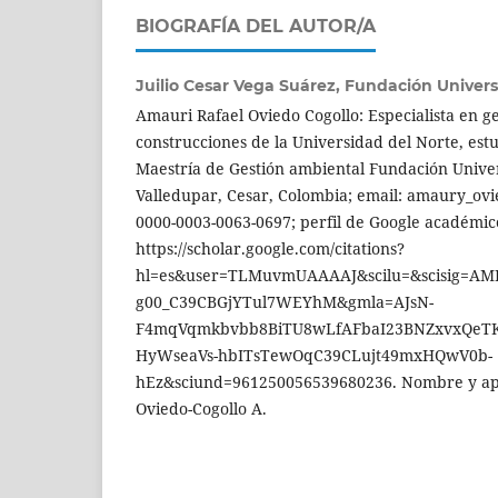
BIOGRAFÍA DEL AUTOR/A
Juilio Cesar Vega Suárez,
Fundación Univers
Amauri Rafael Oviedo Cogollo: Especialista en g
construcciones de la Universidad del Norte, estu
Maestría de Gestión ambiental Fundación Univer
Valledupar, Cesar, Colombia; email: amaury_ov
0000-0003-0063-0697; perfil de Google académic
https://scholar.google.com/citations?
hl=es&user=TLMuvmUAAAAJ&scilu=&scisig=A
g00_C39CBGjYTul7WEYhM&gmla=AJsN-
F4mqVqmkbvbb8BiTU8wLfAFbaI23BNZxvxQeT
HyWseaVs-hbITsTewOqC39CLujt49mxHQwV0b-
hEz&sciund=961250056539680236. Nombre y apell
Oviedo-Cogollo A.