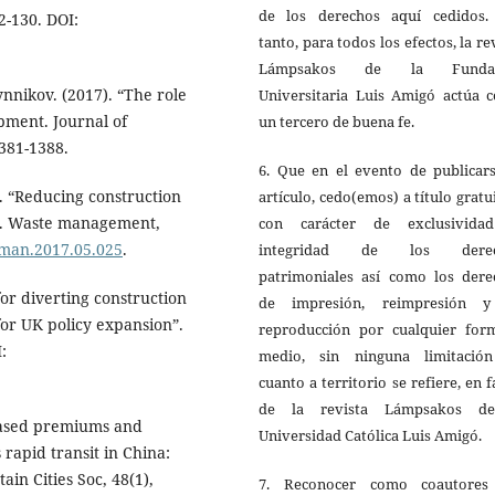
de los derechos aquí cedidos.
2-130. DOI:
tanto, para todos los efectos, la re
Lámpsakos de la Fundac
ynnikov. (2017). “The role
Universitaria Luis Amigó actúa 
pment. Journal of
un tercero de buena fe.
381-1388.
6. Que en el evento de publicars
). “Reducing construction
artículo, cedo(emos) a título gratu
s”. Waste management,
con carácter de exclusivida
asman.2017.05.025
.
integridad de los derec
patrimoniales así como los dere
for diverting construction
de impresión, reimpresión 
or UK policy expansion”.
reproducción por cualquier for
:
medio, sin ninguna limitació
cuanto a territorio se refiere, en 
de la revista Lámpsakos d
-based premiums and
Universidad Católica Luis Amigó.
rapid transit in China:
ain Cities Soc, 48(1),
7. Reconocer como coautores