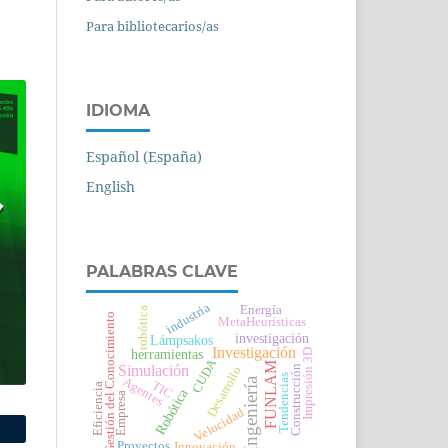
Para bibliotecarios/as
IDIOMA
Español (España)
English
PALABRAS CLAVE
industria
Energía
robótica
Gestión del Conocimiento
MetaHeurísticas
investigación
Lámpsakos
Investigación
Impresión 3D
herramientas
CUDA
FUNLAM
Simulación
Construcción
Desarrollo
Tendencias
Agentes
Ingeniería
TIC
Eficiencia
Robótica
Empresa
Velocidad
Proyectos
Innovación