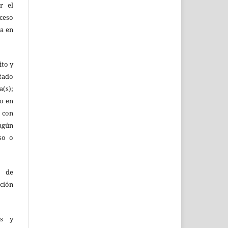
r el
oceso
ta en
ito y
tado
(s);
lo en
 con
ingún
so o
o de
ción
as y