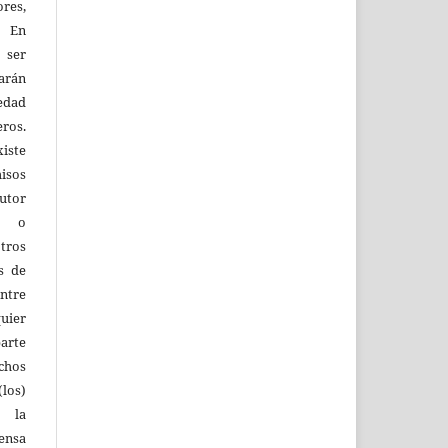
res,
. En
 ser
larán
edad
eros.
iste
isos
utor
os o
tros
s de
entre
quier
parte
echos
los)
 la
fensa