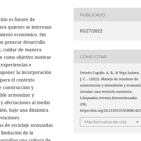
PUBLICADO
ción es fuente de
ara quienes se interesan
05/27/2022
imiento económico. Sin
ón generar desarrollo
ez, cuidar de manera
CÓMO CITAR
ne como objetivo motivar
 experiencias e
roponer la incorporación
Oviedo Cogollo, A. R., & Vega Suárez,
 para el contexto
J. C. . (2022). Manejo de residuos de
construcción y demolición y economí
e construcción y
circular: una revisión narrativa.
ible armonizar y
Lámpsakos (revista Descontinuada)
,
 y afectaciones al medio
(26).
ción, bajo una dinámica
https://doi.org/10.21501/21454086.423
venciones
Más formatos de cita
as de reciclaje avanzadas
 limitación de la
sarrollan una cultura de