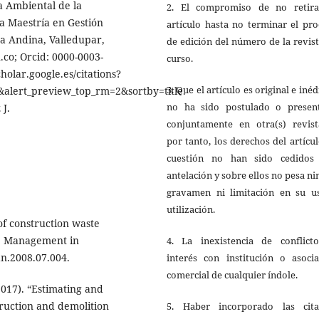
a Ambiental de la
2. El compromiso de no retira
a Maestría en Gestión
artículo hasta no terminar el pr
ea Andina, Valledupar,
de edición del número de la revis
co; Orcid: 0000-0003-
curso.
holar.google.es/citations?
3. Que el artículo es original e inéd
alert_preview_top_rm=2&sortby=title.
no ha sido postulado o presen
 J.
conjuntamente en otra(s) revista
por tanto, los derechos del artícu
cuestión no han sido cedidos
antelación y sobre ellos no pesa n
gravamen ni limitación en su u
utilización.
of construction waste
e Management in
4. La inexistencia de conflict
an.2008.07.004.
interés con institución o asocia
comercial de cualquier índole.
2017). “Estimating and
truction and demolition
5. Haber incorporado las cit