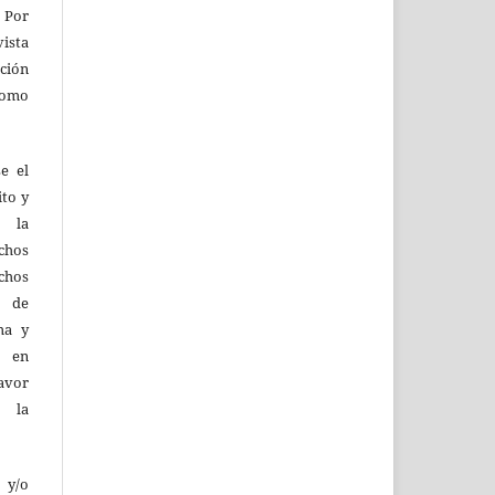
 Por
vista
ión
como
e el
ito y
d la
hos
chos
y de
ma y
n en
favor
e la
 y/o