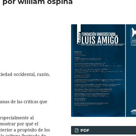
 por william ospina
ociedad occidental, razón.
nas de las críticas que
 especialmente al
 mostrar por qué el
terior a propósito de los
PDF
 la cultura ilustrada de