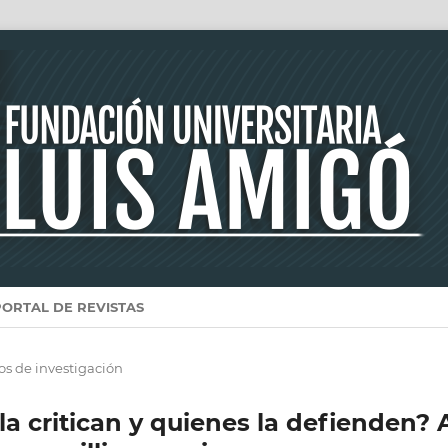
PORTAL DE REVISTAS
los de investigación
a critican y quienes la defienden? 