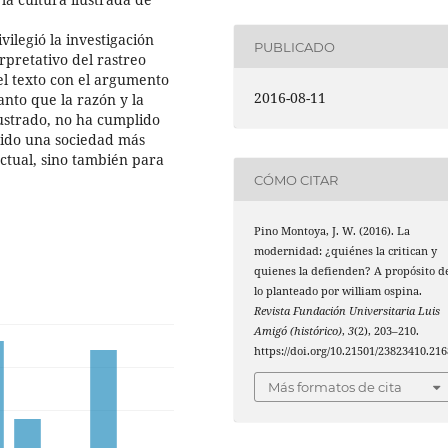
ilegió la investigación
PUBLICADO
rpretativo del rastreo
l texto con el argumento
2016-08-11
tanto que la razón y la
lustrado, no ha cumplido
nido una sociedad más
actual, sino también para
CÓMO CITAR
Pino Montoya, J. W. (2016). La
modernidad: ¿quiénes la critican y
quienes la defienden? A propósito d
lo planteado por william ospina.
Revista Fundación Universitaria Luis
Amigó (histórico)
,
3
(2), 203–210.
https://doi.org/10.21501/23823410.216
Más formatos de cita