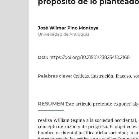
propósito de lo planteado
José Wilmar Pino Montoya
Universidad de Antioquia
DOI:
https://doi.org/10.21501/23823410.2168
Críticas, ilustración, fracaso, s
Palabras clave:
RESUMEN
Este artículo pretende exponer algu
realiza William Ospina a la sociedad occidental,
concepto de razón y de progreso. El objetivo es
hombre occidental justifica dicha sociedad; lo an
detractores de las críticas que realiza Ospina de