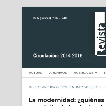
ACTUAL
ARCHIVOS
ACERCA DE
INICIO
/
ARCHIVOS
/
VOL. 3 NÚM. 2 (2016)
/
Artícu
La modernidad: ¿quiénes l