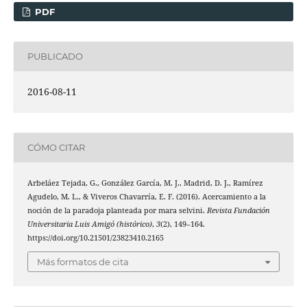
PDF
PUBLICADO
2016-08-11
CÓMO CITAR
Arbeláez Tejada, G., González García, M. J., Madrid, D. J., Ramírez
Agudelo, M. L., & Viveros Chavarría, E. F. (2016). Acercamiento a la
noción de la paradoja planteada por mara selvini.
Revista Fundación
Universitaria Luis Amigó (histórico)
,
3
(2), 149–164.
https://doi.org/10.21501/23823410.2165
Más formatos de cita