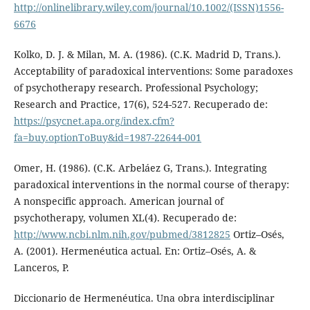
http://onlinelibrary.wiley.com/journal/10.1002/(ISSN)1556-
6676
Kolko, D. J. & Milan, M. A. (1986). (C.K. Madrid D, Trans.).
Acceptability of paradoxical interventions: Some paradoxes
of psychotherapy research. Professional Psychology;
Research and Practice, 17(6), 524-527. Recuperado de:
https://psycnet.apa.org/index.cfm?
fa=buy.optionToBuy&id=1987-22644-001
Omer, H. (1986). (C.K. Arbeláez G, Trans.). Integrating
paradoxical interventions in the normal course of therapy:
A nonspecific approach. American journal of
psychotherapy, volumen XL(4). Recuperado de:
http://www.ncbi.nlm.nih.gov/pubmed/3812825
Ortiz–Osés,
A. (2001). Hermenéutica actual. En: Ortiz–Osés, A. &
Lanceros, P.
Diccionario de Hermenéutica. Una obra interdisciplinar