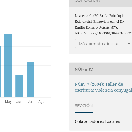
CÓMO CITAR
Laverde, G. (2013). La Psicología
Existencial. Entrevista con el Dr.
Emilio Romero.
Poiésis
,
4
(7).
https://doi.org/10.21501/16920945.572
Más formatos de cita
NÚMERO
Núm. 7 (2004): Taller de
escritura: violencia conyuga
SECCIÓN
Colaboradores Locales