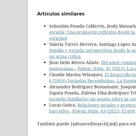
Artículos similares
Sebastián Posada Calderón, Jesdy Manue
escuela: Una propuesta reflexiva desde la
sociedad
Valeria Torres Herrera, Santiago López A
Familia y escuela: perspectivas desde la s
un arma crítica
Jhon Delio Rivera Alzate,
Del amor románti
monógamas
,
Poiésis: Núm. 45 (2023): Lo
Claudia Marina Velásquez,
El desarrollo 
6 (2003): Jornadas Decembrinas. La Formac
Alexander Rodríguez Bustamante, Joaquín
Zapata Posada, Zulema Elisa Rodríguez Tr
escuelas familiares: un asunto sobre la co
Lucas Gatica,
Relaciones sociales y prote
narrativo
,
Poiésis: Núm. 43 (2022): El arte
También puede {advancedSearchLink} para este