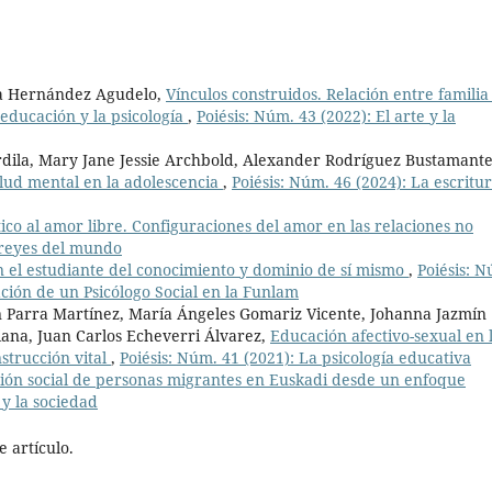
la Hernández Agudelo,
Vínculos construidos. Relación entre familia
 educación y la psicología
,
Poiésis: Núm. 43 (2022): El arte y la
rdila, Mary Jane Jessie Archbold, Alexander Rodríguez Bustamante
alud mental en la adolescencia
,
Poiésis: Núm. 46 (2024): La escritur
co al amor libre. Configuraciones del amor en las relaciones no
s reyes del mundo
en el estudiante del conocimiento y dominio de sí mismo
,
Poiésis: 
ión de un Psicólogo Social en la Funlam
 Parra Martínez, María Ángeles Gomariz Vicente, Johanna Jazmín
iana, Juan Carlos Echeverri Álvarez,
Educación afectivo-sexual en 
nstrucción vital
,
Poiésis: Núm. 41 (2021): La psicología educativa
cción social de personas migrantes en Euskadi desde un enfoque
 y la sociedad
 artículo.