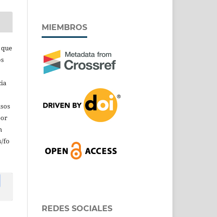
MIEMBROS
s que
os
cia
isos
por
n
/fo
REDES SOCIALES