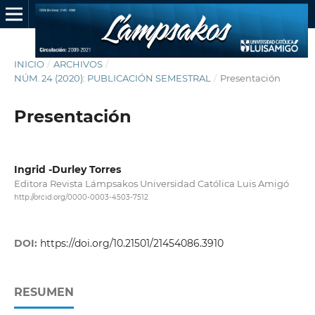
INICIO
/
ARCHIVOS
/
NÚM. 24 (2020): PUBLICACIÓN SEMESTRAL
/
Presentación
Presentación
Ingrid -Durley Torres
Editora Revista Lámpsakos Universidad Católica Luis Amigó
http://orcid.org/0000-0003-4503-7512
DOI:
https://doi.org/10.21501/21454086.3910
RESUMEN