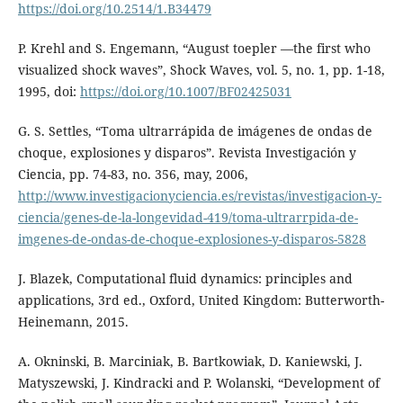
https://doi.org/10.2514/1.B34479
P. Krehl and S. Engemann, “August toepler —the first who
visualized shock waves”, Shock Waves, vol. 5, no. 1, pp. 1-18,
1995, doi:
https://doi.org/10.1007/BF02425031
G. S. Settles, “Toma ultrarrápida de imágenes de ondas de
choque, explosiones y disparos”. Revista Investigación y
Ciencia, pp. 74-83, no. 356, may, 2006,
http://www.investigacionyciencia.es/revistas/investigacion-y-
ciencia/genes-de-la-longevidad-419/toma-ultrarrpida-de-
imgenes-de-ondas-de-choque-explosiones-y-disparos-5828
J. Blazek, Computational fluid dynamics: principles and
applications, 3rd ed., Oxford, United Kingdom: Butterworth-
Heinemann, 2015.
A. Okninski, B. Marciniak, B. Bartkowiak, D. Kaniewski, J.
Matyszewski, J. Kindracki and P. Wolanski, “Development of