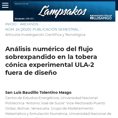
INICIO
/
ARCHIVOS
/
NÚM. 24 (2020): PUBLICACIÓN SEMESTRAL
/
Artículos Investigación Científica y Tecnológica
Análisis numérico del flujo
sobrexpandido en la tobera
cónica experimental ULA-2
fuera de diseño
San Luis Baudilio Tolentino Masgo
Centro de Estudios Energéticos, Universidad Nacional
Politécnica "Antonio José de Sucre" Vice-Rectorado Puerto
Ordaz, Bolívar, Venezuela. Grupo de Modelamiento
Matemático y Simulación Numérica, Universidad Nacional de