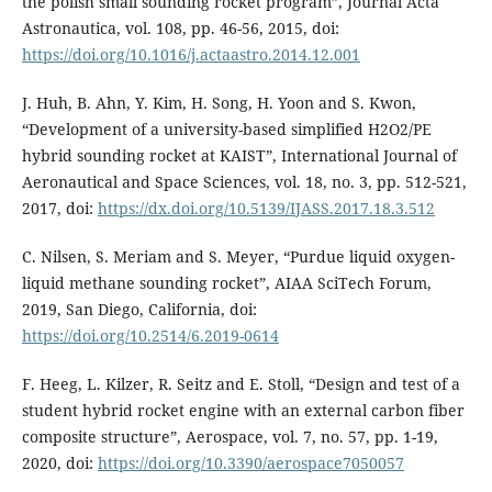
the polish small sounding rocket program”, Journal Acta
Astronautica, vol. 108, pp. 46-56, 2015, doi:
https://doi.org/10.1016/j.actaastro.2014.12.001
J. Huh, B. Ahn, Y. Kim, H. Song, H. Yoon and S. Kwon,
“Development of a university-based simplified H2O2/PE
hybrid sounding rocket at KAIST”, International Journal of
Aeronautical and Space Sciences, vol. 18, no. 3, pp. 512-521,
2017, doi:
https://dx.doi.org/10.5139/IJASS.2017.18.3.512
C. Nilsen, S. Meriam and S. Meyer, “Purdue liquid oxygen-
liquid methane sounding rocket”, AIAA SciTech Forum,
2019, San Diego, California, doi:
https://doi.org/10.2514/6.2019-0614
F. Heeg, L. Kilzer, R. Seitz and E. Stoll, “Design and test of a
student hybrid rocket engine with an external carbon fiber
composite structure”, Aerospace, vol. 7, no. 57, pp. 1-19,
2020, doi:
https://doi.org/10.3390/aerospace7050057