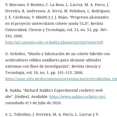
V. Marcano, P. Benítez, C. La Rosa, L. Lacruz, M. A. Parco, J.
Ferreira, R. Andressen, A. Serra, M. Peñaloza, L. Rodríguez,
J. E. Cárdenas, V. Minitti y J. J. Rojas, “Progresos alcanzados
en el proyecto universitario cohete sonda ULA”, Revista
Universidad, Ciencia y Tecnología, vol. 13, no. 53, pp. 305–
316, 2009,
http://uct.unexpo.edu.ve/index.php/uct/article/view/109
G. Ordoñez, “Diseño y fabricación de un cohete híbrido con
aceleradores sólidos auxiliares para alcanzar altitudes
extremas con fines de investigación”, Revista ciencia y
Tecnología, vol. 10, no. 1, pp. 101–113, 2008,
https://unac.edu.pe/documentos/organizacion/vri/eu/Revista_Ci
R. Nakka, “Richard Nakka’s Experimental rocketry web
site”. [Online]. Available:
https://www.nakka-rocketry.net
,
consultado el 5 de julio de 2020.
S. L. Tolentino, J. Ferreira, M. A. Parco, L. Lacruz y V.