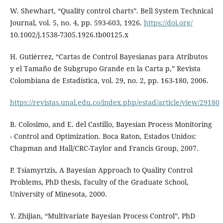
W. Shewhart, “Quality control charts”. Bell System Technical
Journal, vol. 5, no. 4, pp. 593-603, 1926.
https://doi.org/
10.1002/j.1538-7305.1926.tb00125.x
H. Gutiérrez, “Cartas de Control Bayesianas para Atributos
y el Tamaño de Subgrupo Grande en la Carta p,” Revista
Colombiana de Estadística, vol. 29, no. 2, pp. 163-180, 2006.
https://revistas.unal.edu.co/index.php/estad/article/view/29180
B. Colosimo, and E. del Castillo, Bayesian Process Monitoring
- Control and Optimization. Boca Raton, Estados Unidos:
Chapman and Hall/CRC-Taylor and Francis Group, 2007.
P. Tsiamyrtzis, A Bayesian Approach to Quality Control
Problems, PhD thesis, Faculty of the Graduate School,
University of Minesota, 2000.
Y. Zhijian, “Multivariate Bayesian Process Control”, PhD