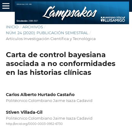
INICIO
/
ARCHIVOS
/
NÚM. 24 (2020): PUBLICACIÓN SEMESTRAL
/
Artículos Investigación Científica y Tecnológica
Carta de control bayesiana
asociada a no conformidades
en las historias clínicas
Carlos Alberto Hurtado Castaño
Politécnico Colombiano Jaime Isaza Cadavid
Stiven Villada-Gil
Politécnico Colombiano Jaime Isaza Cadavid
http://orcid.org/0000-0003-0952-6730