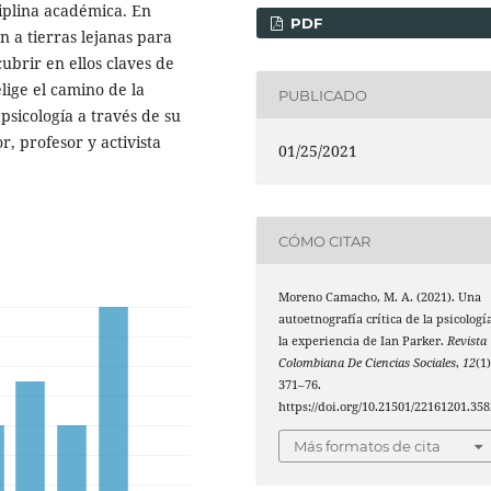
ciplina académica. En
PDF
n a tierras lejanas para
brir en ellos claves de
lige el camino de la
PUBLICADO
psicología a través de su
r, profesor
y activista
01/25/2021
CÓMO CITAR
Moreno Camacho, M. A. (2021). Una
autoetnografía crítica de la psicologí
la experiencia de Ian Parker.
Revista
Colombiana De Ciencias Sociales
,
12
(1)
371–76.
https://doi.org/10.21501/22161201.358
Más formatos de cita