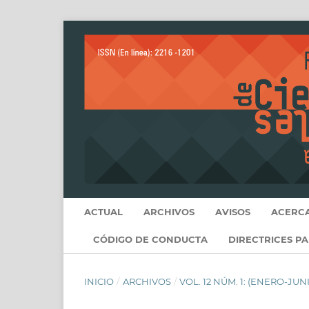
ACTUAL
ARCHIVOS
AVISOS
ACERC
CÓDIGO DE CONDUCTA
DIRECTRICES P
INICIO
/
ARCHIVOS
/
VOL. 12 NÚM. 1: (ENERO-JUNI