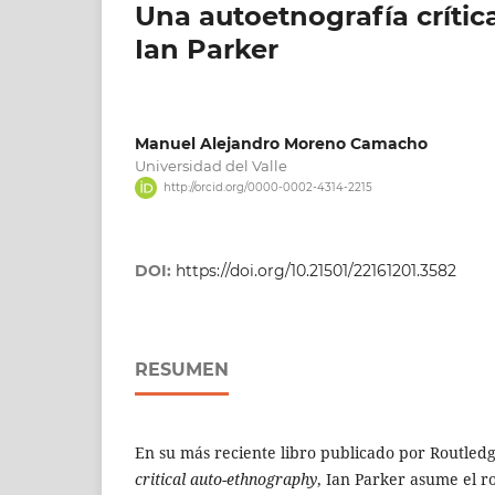
Una autoetnografía crítica
Ian Parker
Manuel Alejandro Moreno Camacho
Universidad del Valle
http://orcid.org/0000-0002-4314-2215
DOI:
https://doi.org/10.21501/22161201.3582
RESUMEN
En su más reciente libro publicado por Routled
critical auto-ethnography
, Ian Parker asume el r