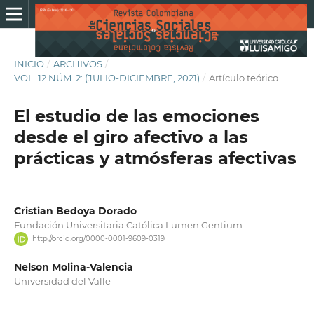
INICIO
/
ARCHIVOS
/
VOL. 12 NÚM. 2: (JULIO-DICIEMBRE, 2021)
/
Artículo teórico
El estudio de las emociones
desde el giro afectivo a las
prácticas y atmósferas afectivas
Cristian Bedoya Dorado
Fundación Universitaria Católica Lumen Gentium
http://orcid.org/0000-0001-9609-0319
Nelson Molina-Valencia
Universidad del Valle