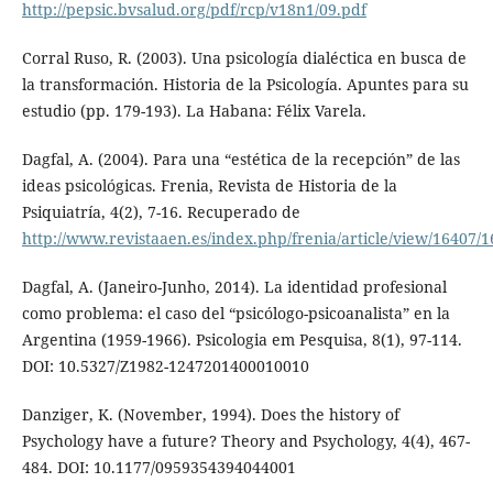
http://pepsic.bvsalud.org/pdf/rcp/v18n1/09.pdf
Corral Ruso, R. (2003). Una psicología dialéctica en busca de
la transformación. Historia de la Psicología. Apuntes para su
estudio (pp. 179-193). La Habana: Félix Varela.
Dagfal, A. (2004). Para una “estética de la recepción” de las
ideas psicológicas. Frenia, Revista de Historia de la
Psiquiatría, 4(2), 7-16. Recuperado de
http://www.revistaaen.es/index.php/frenia/article/view/16407/
Dagfal, A. (Janeiro-Junho, 2014). La identidad profesional
como problema: el caso del “psicólogo-psicoanalista” en la
Argentina (1959-1966). Psicologia em Pesquisa, 8(1), 97-114.
DOI: 10.5327/Z1982-1247201400010010
Danziger, K. (November, 1994). Does the history of
Psychology have a future? Theory and Psychology, 4(4), 467-
484. DOI: 10.1177/0959354394044001