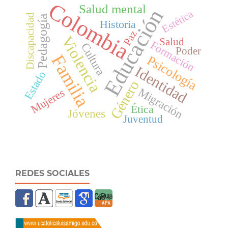
Colombia
Salud mental
Educación
Estética
Discapacidad
Pedagogía
Historia
Paz
Violencia
Salud
Formación
Cultura
Poder
Familia
Psicología
Identidad
Estado
Género
Migración
Mujeres
Ética
Jóvenes
Juventud
REDES SOCIALES