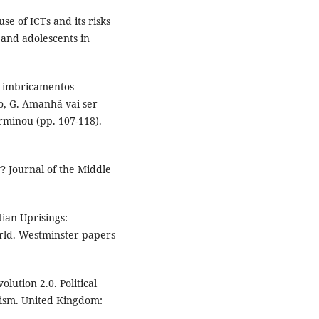
use of ICTs and its risks
 and adolescents in
: imbricamentos
co, G. Amanhã vai ser
rminou (pp. 107-118).
? Journal of the Middle
tian Uprisings:
orld. Westminster papers
lution 2.0. Political
lism. United Kingdom: