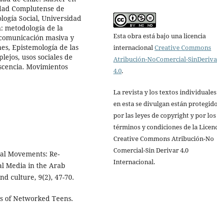
sidad Complutense de
logía Social, Universidad
: metodología de la
Esta obra está bajo una licencia
e comunicación masiva y
es, Epistemología de las
internacional
Creative Commons
plejos, usos sociales de
Atribución-NoComercial-SinDeriv
escencia. Movimientos
4.0
.
La revista y los textos individuale
en esta se divulgan están protegid
por las leyes de copyright y por los
términos y condiciones de la Licen
Creative Commons Atribución-No
Comercial-Sin Derivar 4.0
ial Movements: Re-
Internacional.
ial Media in the Arab
d culture, 9(2), 47-70.
ves of Networked Teens.