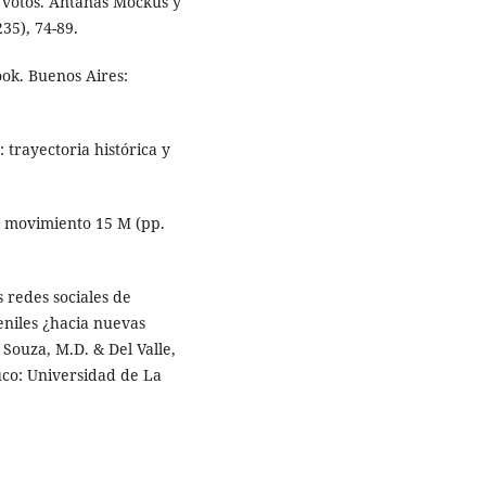
s votos. Antanas Mockus y
35), 74-89.
ook. Buenos Aires:
: trayectoria histórica y
l movimiento 15 M (pp.
s redes sociales de
veniles ¿hacia nuevas
 Souza, M.D. & Del Valle,
uco: Universidad de La