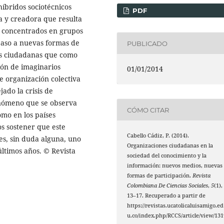
híbridos sociotécnicos
PDF
iva y creadora que resulta
s, concentrados en grupos
paso a nuevas formas de
PUBLICADO
s ciudadanas que como
ión de imaginarios
01/01/2014
e organización colectiva
ado la crisis de
fenómeno que se observa
CÓMO CITAR
omo en los países
s sostener que este
Cabello Cádiz, P. (2014).
es, sin duda alguna, uno
Organizaciones ciudadanas en la
 últimos años. © Revista
sociedad del conocimiento y la
información: nuevos medios, nuevas
formas de participación.
Revista
Colombiana De Ciencias Sociales
,
5
(1),
13–17. Recuperado a partir de
https://revistas.ucatolicaluisamigo.ed
u.co/index.php/RCCS/article/view/131