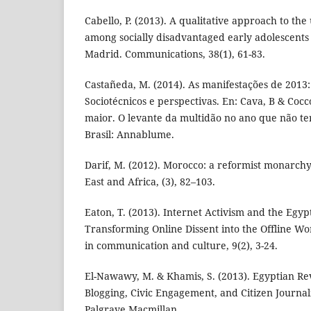
Cabello, P. (2013). A qualitative approach to the 
among socially disadvantaged early adolescents
Madrid. Communications, 38(1), 61-83.
Castañeda, M. (2014). As manifestações de 2013
Sociotécnicos e perspectivas. En: Cava, B & Coc
maior. O levante da multidão no ano que não te
Brasil: Annablume.
Darif, M. (2012). Morocco: a reformist monarchy
East and Africa, (3), 82–103.
Eaton, T. (2013). Internet Activism and the Egyp
Transforming Online Dissent into the Offline W
in communication and culture, 9(2), 3-24.
El-Nawawy, M. & Khamis, S. (2013). Egyptian Revo
Blogging, Civic Engagement, and Citizen Journa
Palgrave Macmillan.