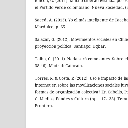
Rincón, O. (2011). Mucho ciberactivismo... poco
el Partido Verde colombiano. Nueva Sociedad, (2
Saeed, A. (2013). Yo el más inteligente de Faceb
Mardulce, p. 65.
Salazar, G. (2012). Movimientos sociales en Chile
proyección política. Santiago: Uqbar.
Taibo, C. (2011). Nada será como antes. Sobre e
38-46). Madrid: Catarata.
Torres, R. & Costa, P. (2012). Uso e impacto de la
internet en sobre las movilizaciones sociales ju
formas de organización colectiva? En Cabello, P;
C. Medios, Edades y Cultura (pp. 117-138). Tem
Frontera.