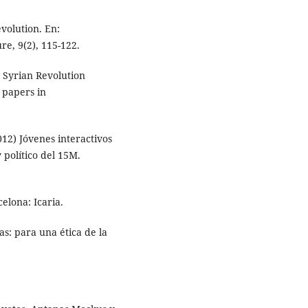
volution. En:
e, 9(2), 115-122.
he Syrian Revolution
 papers in
012) Jóvenes interactivos
 político del 15M.
celona: Icaria.
ias: para una ética de la