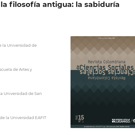
a filosofía antigua: la sabiduría
e la Universidad de
scuela de Artes y
 la Universidad de San
 de la Universidad EAFIT