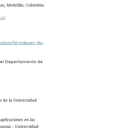
ias, Medellín, Colombia.
.co
itations?hl=es&user=Ba-
n el Departamento de
a de la Universidad
 aplicaciones en las
oquia – Universidad