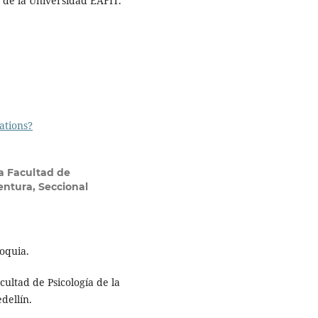
a de la Universidad EAFIT.
tations?
la Facultad de
entura, Seccional
ioquia.
acultad de Psicología de la
dellín.