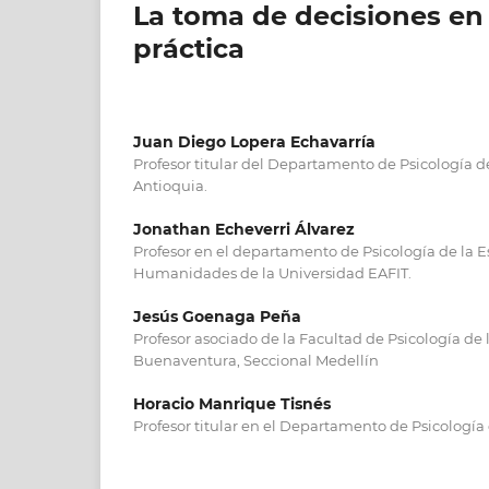
La toma de decisiones en l
práctica
Juan Diego Lopera Echavarría
Profesor titular del Departamento de Psicología d
Antioquia.
Jonathan Echeverri Álvarez
Profesor en el departamento de Psicología de la E
Humanidades de la Universidad EAFIT.
Jesús Goenaga Peña
Profesor asociado de la Facultad de Psicología de
Buenaventura, Seccional Medellín
Horacio Manrique Tisnés
Profesor titular en el Departamento de Psicología