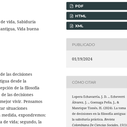
PDF
HTML
 de vida, Sabiduría
XML
a antigua, Vida buena
PUBLICADO
01/19/2024
de las decisiones
tigua desde la
CÓMO CITAR
epción de la filosofía
de las decisiones
Lopera Echavarría, J. D. ., Echeverri
 mejor vivir. Pensamos
Álvarez, J. ., Goenaga Peña, J., &
zar situaciones
Manrique Tisnés, H. (2024). La toma
de decisiones en la filosofía antigua:
ta medida, expondremos:
la sabiduría práctica.
Revista
a de vida; segundo, la
Colombiana De Ciencias Sociales
,
15
(1)