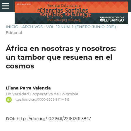
INICIO
/
ARCHIVOS
/
VOL. 12 NÚM. 1: (ENERO-JUNIO, 2021)
/
Editorial
África en nosotras y nosotros:
un tambor que resuena en el
cosmos
Lliana Parra Valencia
Universidad Cooperativa de Colombia
https://orcid.org/0000-0002-9411-4513
DOI:
https://doi.org/10.21501/22161201.3847