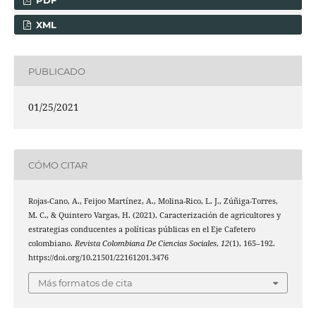
PDF
XML
PUBLICADO
01/25/2021
CÓMO CITAR
Rojas-Cano, A., Feijoo Martínez, A., Molina-Rico, L. J., Zúñiga-Torres,
M. C., & Quintero Vargas, H. (2021). Caracterización de agricultores y
estrategias conducentes a políticas públicas en el Eje Cafetero
colombiano.
Revista Colombiana De Ciencias Sociales
,
12
(1), 165–192.
https://doi.org/10.21501/22161201.3476
Más formatos de cita