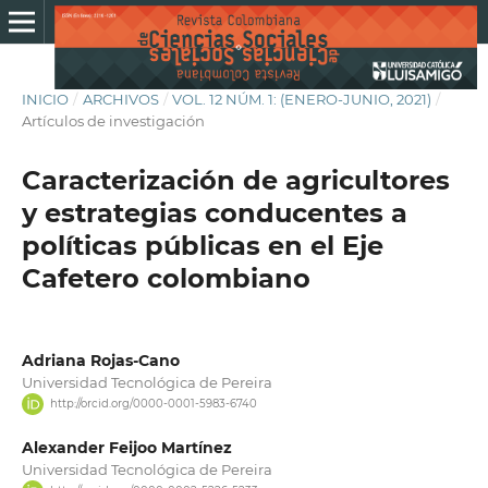
INICIO
/
ARCHIVOS
/
VOL. 12 NÚM. 1: (ENERO-JUNIO, 2021)
/
Artículos de investigación
Caracterización de agricultores
y estrategias conducentes a
políticas públicas en el Eje
Cafetero colombiano
Adriana Rojas-Cano
Universidad Tecnológica de Pereira
http://orcid.org/0000-0001-5983-6740
Alexander Feijoo Martínez
Universidad Tecnológica de Pereira