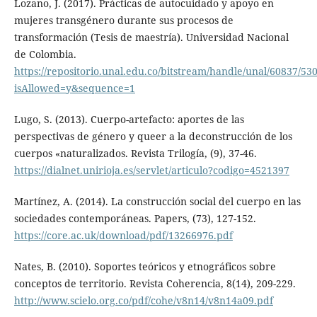
Lozano, J. (2017). Prácticas de autocuidado y apoyo en
mujeres transgénero durante sus procesos de
transformación (Tesis de maestría). Universidad Nacional
de Colombia.
https://repositorio.unal.edu.co/bitstream/handle/unal/60837/53
isAllowed=y&sequence=1
Lugo, S. (2013). Cuerpo-artefacto: aportes de las
perspectivas de género y queer a la deconstrucción de los
cuerpos «naturalizados. Revista Trilogía, (9), 37-46.
https://dialnet.unirioja.es/servlet/articulo?codigo=4521397
Martínez, A. (2014). La construcción social del cuerpo en las
sociedades contemporáneas. Papers, (73), 127-152.
https://core.ac.uk/download/pdf/13266976.pdf
Nates, B. (2010). Soportes teóricos y etnográficos sobre
conceptos de territorio. Revista Coherencia, 8(14), 209-229.
http://www.scielo.org.co/pdf/cohe/v8n14/v8n14a09.pdf