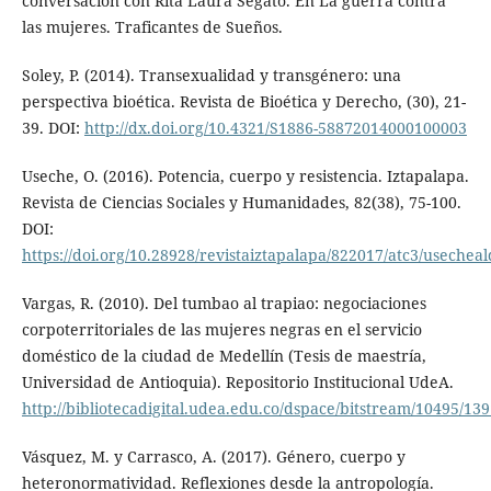
conversación con Rita Laura Segato. En La guerra contra
las mujeres. Traficantes de Sueños.
Soley, P. (2014). Transexualidad y transgénero: una
perspectiva bioética. Revista de Bioética y Derecho, (30), 21-
39. DOI:
http://dx.doi.org/10.4321/S1886-58872014000100003
Useche, O. (2016). Potencia, cuerpo y resistencia. Iztapalapa.
Revista de Ciencias Sociales y Humanidades, 82(38), 75-100.
DOI:
https://doi.org/10.28928/revistaiztapalapa/822017/atc3/usechea
Vargas, R. (2010). Del tumbao al trapiao: negociaciones
corpoterritoriales de las mujeres negras en el servicio
doméstico de la ciudad de Medellín (Tesis de maestría,
Universidad de Antioquia). Repositorio Institucional UdeA.
http://bibliotecadigital.udea.edu.co/dspace/bitstream/10495/1391
Vásquez, M. y Carrasco, A. (2017). Género, cuerpo y
heteronormatividad. Reflexiones desde la antropología.