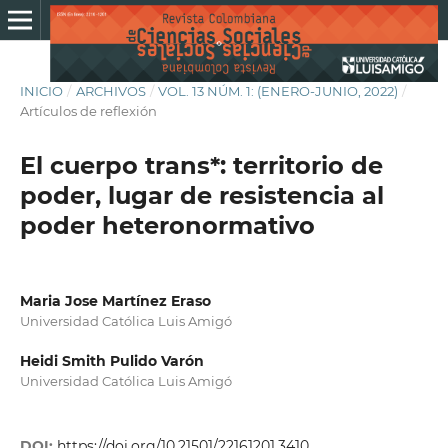
INICIO
/
ARCHIVOS
/
VOL. 13 NÚM. 1: (ENERO-JUNIO, 2022)
/
Artículos de reflexión
El cuerpo trans*: territorio de
poder, lugar de resistencia al
poder heteronormativo
Maria Jose Martínez Eraso
Universidad Católica Luis Amigó
Heidi Smith Pulido Varón
Universidad Católica Luis Amigó
DOI:
https://doi.org/10.21501/22161201.3410