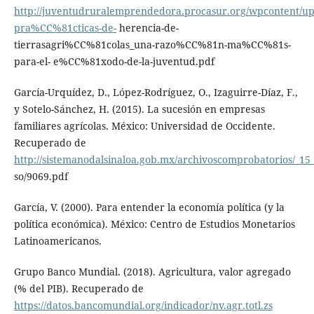
http://juventudruralemprendedora.procasur.org/wpcontent/upl
pra%CC%81cticas-de-
herencia-de-
tierrasagri%CC%81colas_una-razo%CC%81n-ma%CC%81s-
para-el- e%CC%81xodo-de-la-juventud.pdf
García-Urquídez, D., López-Rodríguez, O., Izaguirre-Díaz, F.,
y Sotelo-Sánchez, H. (2015). La sucesión en empresas
familiares agrícolas. México: Universidad de Occidente.
Recuperado de
http://sistemanodalsinaloa.gob.mx/archivoscomprobatorios/_1
so/9069.pdf
García, V. (2000). Para entender la economía política (y la
política económica). México: Centro de Estudios Monetarios
Latinoamericanos.
Grupo Banco Mundial. (2018). Agricultura, valor agregado
(% del PIB). Recuperado de
https://datos.bancomundial.org/indicador/nv.agr.totl.zs