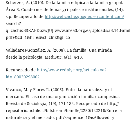
Scherzer, A. (2010). De la familia edípica a la familia grupal.
Área 3. Cuadernos de temas gri- pales e institucionales, (14),
s.p. Recuperado de
http://webcache.googleusercontent.com/
search?
q=cache:BSKABDbzwJUJ:www.area3.org.es/Uploads/a3.14.Famil
pdf+&cd=1&hl=es&ct=clnk&gl=co
Valladares-González, A. (2008). La familia. Una mirada
desde la psicología. MediSur, 6(1), 4-13.
Recuperado de
http://www.redalyc.org/articulo.oa?
id=180020298002
Vivanco, M. y Flores R. (2005). Entre la naturaleza y el
mercado. El caso de una organización familiar campesina.
Revista de Sociología, (19), 171-182. Recuperado de http://
repositorio.uchile.cl/bitstream/handle/2250/122216/Entre-la-
naturaleza-y-el-mercado. pdf?sequence=1&isAllowed=y