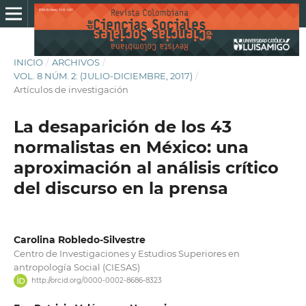
INICIO
/
ARCHIVOS
/
VOL. 8 NÚM. 2: (JULIO-DICIEMBRE, 2017)
/
Artículos de investigación
La desaparición de los 43
normalistas en México: una
aproximación al análisis crítico
del discurso en la prensa
Carolina Robledo-Silvestre
Centro de Investigaciones y Estudios Superiores en
antropología Social (CIESAS)
http://orcid.org/0000-0002-8686-8323