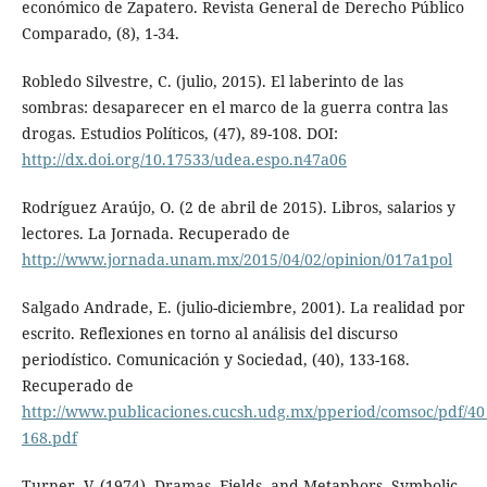
económico de Zapatero. Revista General de Derecho Público
Comparado, (8), 1-34.
Robledo Silvestre, C. (julio, 2015). El laberinto de las
sombras: desaparecer en el marco de la guerra contra las
drogas. Estudios Políticos, (47), 89-108. DOI:
http://dx.doi.org/10.17533/udea.espo.n47a06
Rodríguez Araújo, O. (2 de abril de 2015). Libros, salarios y
lectores. La Jornada. Recuperado de
http://www.jornada.unam.mx/2015/04/02/opinion/017a1pol
Salgado Andrade, E. (julio-diciembre, 2001). La realidad por
escrito. Reflexiones en torno al análisis del discurso
periodístico. Comunicación y Sociedad, (40), 133-168.
Recuperado de
http://www.publicaciones.cucsh.udg.mx/pperiod/comsoc/pdf/40
168.pdf
Turner, V. (1974). Dramas, Fields, and Metaphors. Symbolic