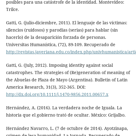
posibles para una catástrofe de la identidad. Montevideo:
Trilce.
Gatti, G. (julio-diciembre, 2011). El lenguaje de las víctimas:
silencios (ruidosos) y parodias (serias) para hablar (sin
hacerlo) de la desaparición forzada de personas.
Universitas Humanística, (72), 89-109. Recuperado de
http://revistas.javeriana.edu.co/index.php/univhumanistica/arti
Gatti, G. (July, 2012). Imposing identity against social
catastrophes. The strategies of (Re)generation of meaning of
the Abuelas de Plaza de Mayo (Argentina). Bulletin of Latin
America Research, 31(3), 352-365. DOI:
http://dx.doi.org/10.1111/j.1470-9856.2011.00657.x
Hernández, A. (2016). La verdadera noche de Iguala. La
historia que el gobierno trató de ocultar. México: Grijalbo.
Hernández Navarro, L. (7 de octubre de 2014). Ayotzinapa,
crimen de lesa humanidad. La Jornada. Recuperado de