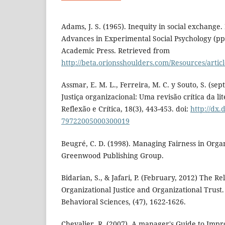
Adams, J. S. (1965). Inequity in social exchange. 
Advances in Experimental Social Psychology (pp
Academic Press. Retrieved from
http://beta.orionsshoulders.com/Resources/art
Assmar, E. M. L., Ferreira, M. C. y Souto, S. (s
Justiça organizacional: Uma revisão crítica da lit
Reflexão e Crítica, 18(3), 443-453. doi:
http://dx.
79722005000300019
Beugré, C. D. (1998). Managing Fairness in Orga
Greenwood Publishing Group.
Bidarian, S., & Jafari, P. (February, 2012) The R
Organizational Justice and Organizational Trust.
Behavioral Sciences, (47), 1622-1626.
Chevalier, R. (2007). A manager's Guide to Imp