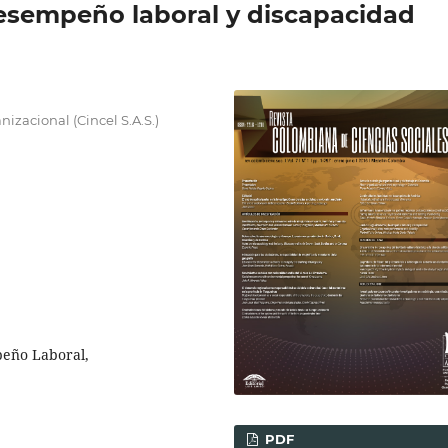
desempeño laboral y discapacidad
zacional (Cincel S.A.S.)
peño Laboral,
PDF