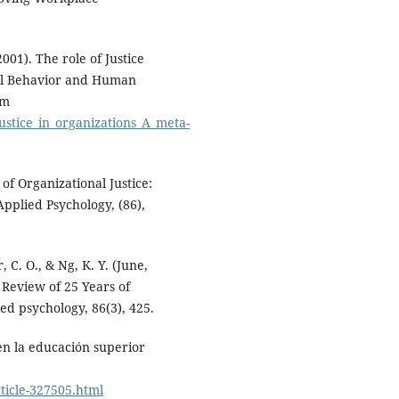
001). The role of Justice
nal Behavior and Human
om
ustice_in_organizations_A_meta-
 of Organizational Justice:
Applied Psychology, (86),
, C. O., & Ng, K. Y. (June,
 Review of 25 Years of
ied psychology, 86(3), 425.
en la educación superior
ticle-327505.html