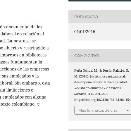
PUBLICADO
sión documental de los
01/01/2016
 laboral en relación al
dad. La pesquisa se
so abierto y restringido a
 impresos en bibliotecas
CÓMO CITAR
lazgos fundamentan la
 acciones de las empresas
Peña Ochoa, M., & Durán Palacio, N.
e sus empleados y la
M. (2016). Justicia organizacional,
desempeño laboral y discapacidad.
laboral. Sin embargo, esta
Revista Colombiana De Ciencias
sin limitaciones o
Sociales
,
7
(1), 201–222.
en empleados con alguna
https://doi.org/10.21501/22161201.154
ntexto colombiano. ©
Más formatos de cita