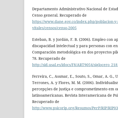
Departamento Administrativo Nacional de Estadí
Censo general. Recuperado de
https://www.dane.gov.co/index.php/poblacion-y-r
vitales/censos/censo-2005
Esteban, B. y Jordán, F. B. (2006). Empleo con 
discapacidad intelectual y para personas con 
Comparación metodológica en dos proyectos pilot
78. Recuperado de
http://sid.usal.es/idocs/F8/ART9054/siglocero_218
Ferreira, C., Assmar, E., Souto, S., Omar, A. G., 
Terrones, A. y Flores, M. M. (2006). Individualis
percepçòes de justiça e comprometimento em o
latinoamericanas. Revista Interamericana de Psic
Recuperado de
http://www.psicorip.org/Resumos/PerP/RIP/RIP0