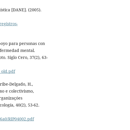
stica [DANE]. (2005).
egistros-
apoyo para personas con
enfermedad mental.
o. Siglo Cero, 37(2), 63-
_old.pdf
Uribe-Delgado, H.,
mo e colectivismo,
rganizaçóes
ología, 40(2), 53-62.
36a0/RIP04002.pdf