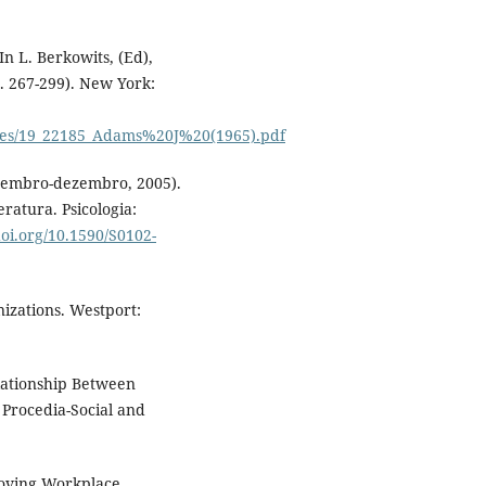
In L. Berkowits, (Ed),
. 267-299). New York:
icles/19_22185_Adams%20J%20(1965).pdf
eptembro-dezembro, 2005).
eratura. Psicologia:
doi.org/10.1590/S0102-
nizations. Westport:
elationship Between
 Procedia-Social and
roving Workplace