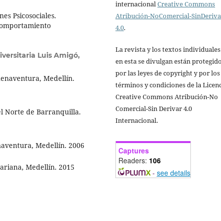
internacional
Creative Commons
nes Psicosociales.
Atribución-NoComercial-SinDeriv
 Comportamiento
4.0
.
La revista y los textos individuale
versitaria Luis Amigó,
en esta se divulgan están protegid
por las leyes de copyright y por los
uenaventura, Medellín.
términos y condiciones de la Licen
Creative Commons Atribución-No
Comercial-Sin Derivar 4.0
el Norte de Barranquilla.
Internacional.
naventura, Medellín. 2006
Captures
Readers:
106
variana, Medellín. 2015
-
see details