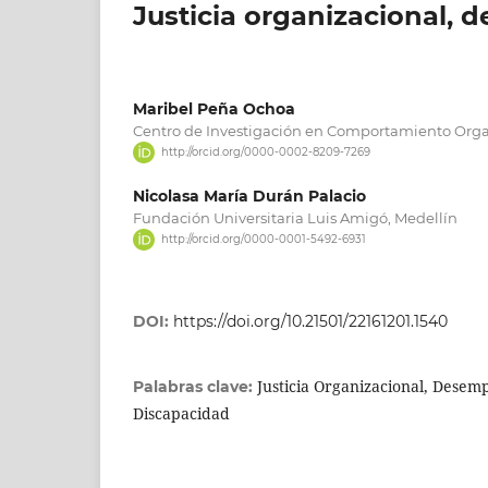
Justicia organizacional, 
Maribel Peña Ochoa
Centro de Investigación en Comportamiento Organi
http://orcid.org/0000-0002-8209-7269
Nicolasa María Durán Palacio
Fundación Universitaria Luis Amigó, Medellín
http://orcid.org/0000-0001-5492-6931
DOI:
https://doi.org/10.21501/22161201.1540
Justicia Organizacional, Desem
Palabras clave:
Discapacidad