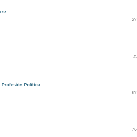
are
27
35
 Profesión Política
67
76