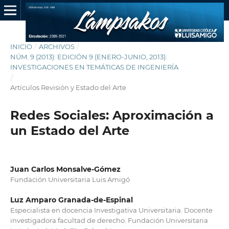
INICIO
/
ARCHIVOS
/
NÚM. 9 (2013): EDICIÓN 9 (ENERO-JUNIO, 2013):
INVESTIGACIONES EN TEMÁTICAS DE INGENIERÍA
/
Artículos Revisión y Estado del Arte
Redes Sociales: Aproximación a
un Estado del Arte
Juan Carlos Monsalve-Gómez
Fundación Universitaria Luis Amigó
Luz Amparo Granada-de-Espinal
Especialista en docencia Investigativa Universitaria. Docente
investigadora facultad de derecho. Fundación Universitaria