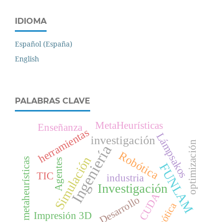
IDIOMA
Español (España)
English
PALABRAS CLAVE
MetaHeurísticas
Enseñanza
herramientas
Lámpsakos
investigación
optimización
Ingeniería
Robótica
Simulación
metaheurísticas
Agentes
FUNLAM
TIC
industria
Investigación
CUDA
Desarrollo
robótica
Impresión 3D