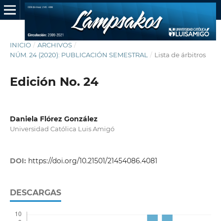
INICIO
/
ARCHIVOS
/
NÚM. 24 (2020): PUBLICACIÓN SEMESTRAL
/
Lista de árbitros
Edición No. 24
Daniela Flórez González
Universidad Católica Luis Amigó
DOI:
https://doi.org/10.21501/21454086.4081
DESCARGAS