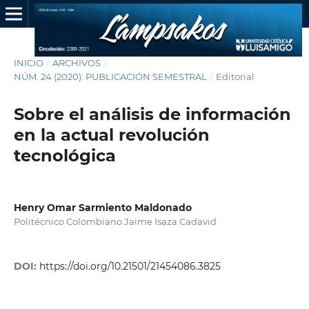
INICIO
/
ARCHIVOS
/
NÚM. 24 (2020): PUBLICACIÓN SEMESTRAL
/
Editorial
Sobre el análisis de información
en la actual revolución
tecnológica
Henry Omar Sarmiento Maldonado
Politécnico Colombiano Jaime Isaza Cadavid
DOI:
https://doi.org/10.21501/21454086.3825