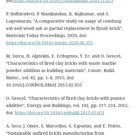
doi:
https://doi.org/10.1016/j.conbuildmat.2010.11.025
P. Indhiradevi, P. Manikandan, K. Rajkumar, and S.
Logeswaran, “A comparative study on usage of cowdung
ash and wood ash as partial replacement in flyash brick”,
Materials Today Proceedings, 2020, doi:
https://doi.org/10.1016/j.matpr.2020.06.355
M. Sutcu, H. Alptekin, E. Erdogmus, Y. Er, and O. Gencel,
“Characteristics of fired clay bricks with waste marble
powder addition as building materials”, Constr. Build.
Mater., vol. 82, pp. 1–8, 2015, doi:
10.1016/J.CONBUILDMAT.2015.02.055
O. Gencel, “Characteristics of fired clay bricks with pumice
additive”, Energy and Buildings, vol. 102, pp. 217–224, 2015,
doi:
https://doi.org/10.1016/j.enbuild.2015.05.031
A. Seco, J. Omer, S. Marcelino, S. Espuelas, and E. Prieto,
“Sustainable unfired bricks manufacturing from