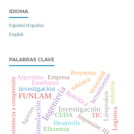
IDIOMA
Español (España)
English
PALABRAS CLAVE
Proyectos
Velocidad
herramientas
Algoritmo
Empresa
robótica
Resistencia a compresión
Enseñanza
industria
Ingeniería
investigación
Robótica
Lámpsakos
FUNLAM
Simulación
Investigación
Agentes
Logística
CUDA
TIC
Impresión 3D
Desarrollo
Eficiencia