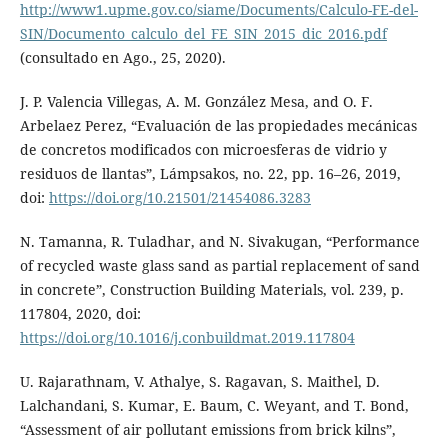
http://www1.upme.gov.co/siame/Documents/Calculo-FE-del-
SIN/Documento_calculo_del_FE_SIN_2015_dic_2016.pdf
(consultado en Ago., 25, 2020).
J. P. Valencia Villegas, A. M. González Mesa, and O. F.
Arbelaez Perez, “Evaluación de las propiedades mecánicas
de concretos modificados con microesferas de vidrio y
residuos de llantas”, Lámpsakos, no. 22, pp. 16–26, 2019,
doi:
https://doi.org/10.21501/21454086.3283
N. Tamanna, R. Tuladhar, and N. Sivakugan, “Performance
of recycled waste glass sand as partial replacement of sand
in concrete”, Construction Building Materials, vol. 239, p.
117804, 2020, doi:
https://doi.org/10.1016/j.conbuildmat.2019.117804
U. Rajarathnam, V. Athalye, S. Ragavan, S. Maithel, D.
Lalchandani, S. Kumar, E. Baum, C. Weyant, and T. Bond,
“Assessment of air pollutant emissions from brick kilns”,