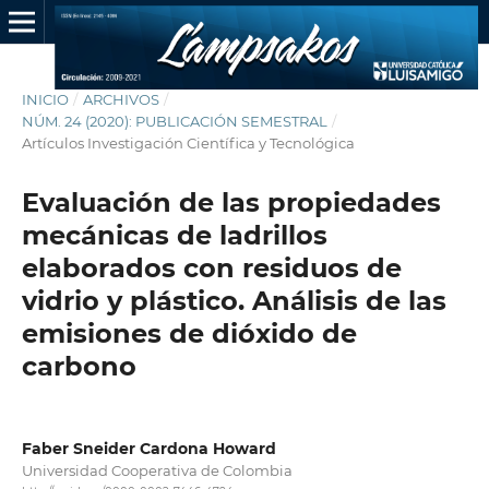
INICIO
/
ARCHIVOS
/
NÚM. 24 (2020): PUBLICACIÓN SEMESTRAL
/
Artículos Investigación Científica y Tecnológica
Evaluación de las propiedades
mecánicas de ladrillos
elaborados con residuos de
vidrio y plástico. Análisis de las
emisiones de dióxido de
carbono
Faber Sneider Cardona Howard
Universidad Cooperativa de Colombia