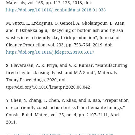
Materials, vol. 165, pp. 112–125, 2018, doi:
https://doi.org/10.1016/j.conbuildmat.2018.01.038
M. Sutcu, E. Erdogmus, O. Gencel, A. Gholampour, E. Atan,
and T. Ozbakkaloglu, “Recycling of bottom ash and fly ash
wastes in eco-friendly clay brick production”, Journal of
Cleaner Production, vol. 233, pp. 753–764, 2019, doi:
https://doi.org/10.1016/j.jclepro.2019.06.017
S. Elavarasan, A. K. Priya, and V. K. Kumar, “Manufacturing
fired clay brick using fly ash and M À Sand”, Materials
Today Proceedings, 2020, doi:
ttps://doi.org/10.1016/j.matpr.2020.06.042
Y. Chen, Y. Zhang, T. Chen, Y. Zhao, and S. Bao, “Preparation
of eco-friendly construction bricks from hematite tailings,”
Constr. Build. Mater., vol. 25, no. 4, pp. 2107–2111, April
2011.