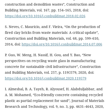
construction and demolition wastes”, Construction and
Building Materials, vol. 167, pp. 154–165, 2018, doi:
https://doi.org/10.1016/j.conbuildmat.2018.02.026
S. Neves, C. Maurício, and F. Vieira, “On the production of
fired clay bricks from waste materials: A critical update”,
Construction and Building Materials, vol. 68, pp. 599–610,
2014, doi:
https://doi.org/10.1016/j.conbuildmat.2014.07.006
P. Guo, W. Meng, H. Nassif, H. Gou, and Y. Bao, “New
perspectives on recycling waste glass in manufacturing
concrete for sustainable civil infrastructure”, Construction
and Building Materials, vol. 257, p. 119579, 2020, doi:
https://doi.org/10.1016/j.conbuildmat.2020.119579
I. Almeshal, B. A. Tayeh, R. Alyousef, H. Alabduljabbar, and
A. M. Mohamed, “Eco-friendly concrete containing recycled
plastic as partial replacement for sand”, Journal of Materials
Research and Technology, vol. 9, no. 3, pp. 4631–4643, 2020,