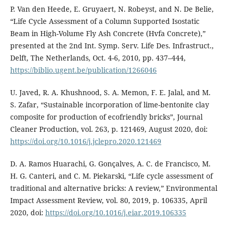
P. Van den Heede, E. Gruyaert, N. Robeyst, and N. De Belie,
“Life Cycle Assessment of a Column Supported Isostatic
Beam in High-Volume Fly Ash Concrete (Hvfa Concrete),”
presented at the 2nd Int. Symp. Serv. Life Des. Infrastruct.,
Delft, The Netherlands, Oct. 4-6, 2010, pp. 437–444,
https://biblio.ugent.be/publication/1266046
U. Javed, R. A. Khushnood, S. A. Memon, F. E. Jalal, and M.
S. Zafar, “Sustainable incorporation of lime-bentonite clay
composite for production of ecofriendly bricks”, Journal
Cleaner Production, vol. 263, p. 121469, August 2020, doi:
https://doi.org/10.1016/j.jclepro.2020.121469
D. A. Ramos Huarachi, G. Gonçalves, A. C. de Francisco, M.
H. G. Canteri, and C. M. Piekarski, “Life cycle assessment of
traditional and alternative bricks: A review,” Environmental
Impact Assessment Review, vol. 80, 2019, p. 106335, April
2020, doi:
https://doi.org/10.1016/j.eiar.2019.106335