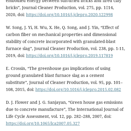
embodied energy between sun-dried bricks and fired clay
bricks”, Journal Cleaner Production, vol. 275, pp. 114,
2020, doi:
https://doi.org/10.1016/j.jclepro.2020.122998
W. Song, J. Yi, H. Wu, X. He, Q. Song, and J. Yin, “Effect of
carbon fiber on mechanical properties and dimensional
stability of concrete incorporated with granulated-blast
furnace slag”, Journal Cleaner Production, vol. 238, pp. 1-11,
2019, doi:
https://doi.org/10.1016/j.jclepro.2019.117819
E. Crossin, “The greenhouse gas implications of using
ground granulated blast furnace slag as a cement
substitute”, Journal of Cleaner Production, vol. 95, pp. 101–
108, 2015, doi:
https://doi.org/10.1016/j.jclepro.2015.02.082
D. J. Flower and J. G. Sanjayan, “Green house gas emissions
due to concrete manufacture”, The International Journal of
Life Cycle Assessment, vol. 12, pp. 282–288, 2007, doi:
https://doi.org/10.1065/lca2007.05.327