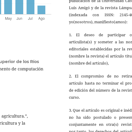
publicación de la Universidad Cat
Luis Amigó y de la revista Lámps
(indexada con ISSN: 2145-40
yo(nosotros), manifiesto(amos):
1. El deseo de participar 
articulista(s) y someter a las n
editoriales establecidas por la re
(nombre la revista) el artículo tit
uperior de los Ríos
(nombre del artículo),
amento de computación
2. El compromiso de no retira
artículo hasta no terminar el pr
de edición del número de la revis
curso.
3. Que el artículo es original e inéd
 agricultura.”,
no ha sido postulado o presen
icultura y la
conjuntamente en otra(s) revista
por tanto, los derechos del artícu