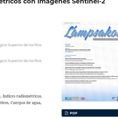
étricos con imágenes Sentinel-2
ico Superior de los Rïos
ico Superior de los Ríos
, Índices radiométricos,
tivos, Cuerpos de agua,
PDF