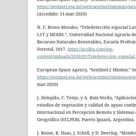
https://sentinel.esa.int/web/sentinel/missions
(Accedido: 11-mar-2020)
N. F. Bravo Morales, “Teledetección espacial Lan
L1T y MODIS.”, Universidad Nacional Agraria de 
Recursos Naturales Renovables, Escuela Profesi
Forestal, 2017.
https://acolita.com/wp-
content/uploads/2018/01/Teledeteccion_espacia
European Space Agency, “Sentinel-2 Mission.” Se
https://sentinel.esa.int/web/sentinel/missions/sen
mar-2020)
J. Delegido, C. Tenjo, y A. Ruiz-Verdu, “Aplicacio
estudios de vegetación y calidad de aguas contin
Internacional en Percepción Remota y Sistemas
Geográfica (SELPER), Puerto Iguazú, Argentina,
J. Rouse, R. Haas, J. Schell, y D. Deering, “Moni