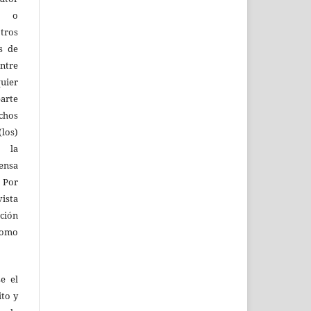
os o
tros
s de
entre
quier
parte
echos
los)
 la
fensa
 Por
vista
ión
como
e el
ito y