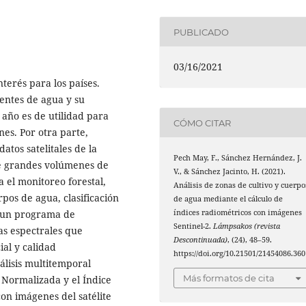
PUBLICADO
03/16/2021
terés para los países.
uentes de agua y su
año es de utilidad para
CÓMO CITAR
nes. Por otra parte,
tos satelitales de la
Pech May, F., Sánchez Hernández, J.
e grandes volúmenes de
V., & Sánchez Jacinto, H. (2021).
 el monitoreo forestal,
Análisis de zonas de cultivo y cuerpo
rpos de agua, clasificación
de agua mediante el cálculo de
es un programa de
índices radiométricos con imágenes
Sentinel-2.
Lámpsakos (revista
as espectrales que
Descontinuada)
, (24), 48–59.
al y calidad
https://doi.org/10.21501/21454086.360
álisis multitemporal
Más formatos de cita
 Normalizada y el Índice
on imágenes del satélite