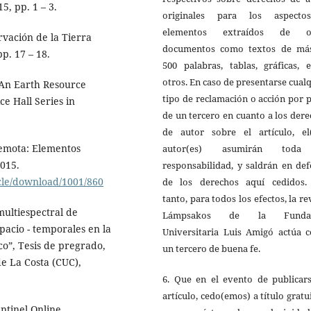
5, pp. 1 – 3.
originales para los aspect
elementos extraídos de o
rvación de la Tierra
documentos como textos de má
pp. 17 – 18.
500 palabras, tablas, gráficas, 
otros. En caso de presentarse cual
 An Earth Resource
tipo de reclamación o acción por 
ce Hall Series in
de un tercero en cuanto a los der
de autor sobre el artículo, el(
remota: Elementos
autor(es) asumirán toda
2015.
responsabilidad, y saldrán en de
icle/download/1001/860
de los derechos aquí cedidos.
tanto, para todos los efectos, la re
multiespectral de
Lámpsakos de la Fundac
pacio - temporales en la
Universitaria Luis Amigó actúa 
co”, Tesis de pregrado,
un tercero de buena fe.
e La Costa (CUC),
6. Que en el evento de publicars
artículo, cedo(emos) a título gratu
ntinel Online.