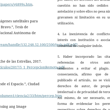
s/papers/y6899s.htm
.
cuestión no han sido cedidos
antelación y sobre ellos no pesa n
gravamen ni limitación en su u
ágenes satelitales para
utilización.
 Bravo.”, Tesis de
 Nacional Autónoma de
4. La inexistencia de conflict
interés con institución o asocia
eam/handle/132.248.52.100/2500/tesis.pdf.pdf?
comercial de cualquier índole.
5. Haber incorporado las cit
he de las Estrellas, 2017.
referencias de otros auto
ticulos/2017/5_1_PercepcionRemota.pdf
.
tendientes a evitar el plagio
consecuencia, afirmo que de
publicado el artículo, no se vio
sde el Espacio.”, Ciudad
derechos de autor, de propi
intelectual o de privacidad de terc
ia/volumen1/ciencia2/33/htm/percep.htm
Así mismo, de ser necesario, ex
forma de evidenciar los perm
ensing ang Image
respectivos sobre derechos de a