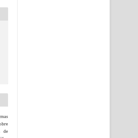
rmas
obre
s de