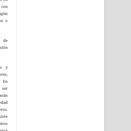
 con
ingún
so o
o de
ción
as y
res,
. En
 ser
larán
edad
eros.
iste
isos
utor