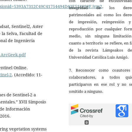
con carácter de exclusivida
;jsessionid=5393A7312C49C41754494D43E518898F.jvm2
.
integridad de los derec
patrimoniales así como los dere
de impresión, reimpresión 
dsat, Sentinel2, Aster
reproducción por cualquier for
la Selva, Facultad de
medio, sin ninguna limitació
onal de Ingeniería
cuanto a territorio se refiere, en 
de la revista Lámpsakos d
l_ArcGeek.pdf
Universidad Católica Luis Amigó.
ntinel Online.
7. Reconocer como coautores
tinel-2
. (Accedido: 11-
colaboradores, a todos qui
participaron en ese rol y no s
omitido a ninguno.
nes de Sentinel-2 a
entales.” XVII Simposio
 de Información
 2016.
0
toring vegetation systems