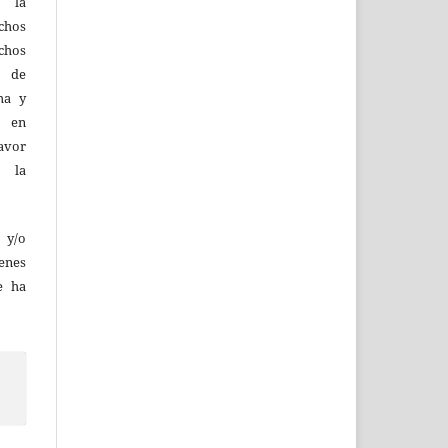
d la
hos
chos
y de
ma y
n en
favor
e la
 y/o
enes
e ha