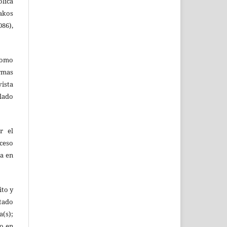
ólica
akos
86),
como
ormas
vista
ulado
r el
oceso
ta en
ito y
tado
(s);
lo en