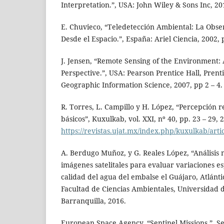
Interpretation.”, USA: John Wiley & Sons Inc, 201
E. Chuvieco, “Teledetección Ambiental: La Obse
Desde el Espacio.”, España: Ariel Ciencia, 2002, 
J. Jensen, “Remote Sensing of the Environment:
Perspective.”, USA: Pearson Prentice Hall, Prenti
Geographic Information Science, 2007, pp 2 – 4.
R. Torres, L. Campillo y H. López, “Percepción 
básicos”, Kuxulkab, vol. XXI, nº 40, pp. 23 – 29, 
https://revistas.ujat.mx/index.php/kuxulkab/art
A. Berdugo Muñoz, y G. Reales López, “Análisis 
imágenes satelitales para evaluar variaciones es
calidad del agua del embalse el Guájaro, Atlánti
Facultad de Ciencias Ambientales, Universidad d
Barranquilla, 2016.
European Space Agency, “Sentinel Missions.”, Se