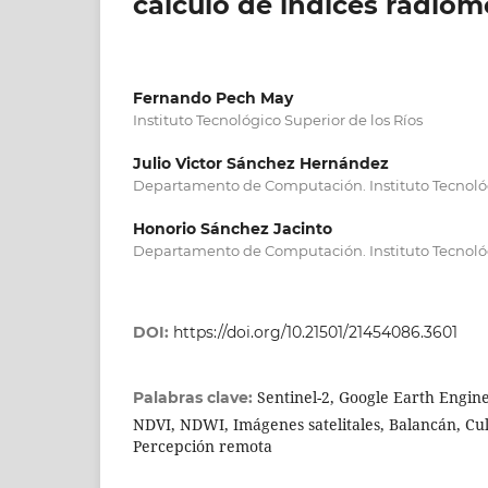
cálculo de índices radiom
Fernando Pech May
Instituto Tecnológico Superior de los Ríos
Julio Victor Sánchez Hernández
Departamento de Computación. Instituto Tecnológ
Honorio Sánchez Jacinto
Departamento de Computación. Instituto Tecnológ
DOI:
https://doi.org/10.21501/21454086.3601
Sentinel-2, Google Earth Engine
Palabras clave:
NDVI, NDWI, Imágenes satelitales, Balancán, Cul
Percepción remota