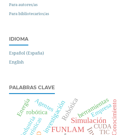
Para autores/as
Para bibliotecarios/as
IDIOMA
Español (España)
English
PALABRAS CLAVE
herramientas
Robótica
Energía
Agentes
investigación
Gestión del Conocimiento
Empresa
robótica
industria
Simulación
CUDA
FUNLAM
TIC