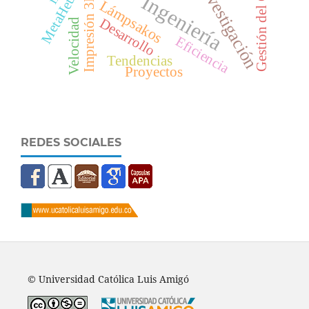
MetaHeurísticas
Investigación
Ingeniería
Impresión 3D
Lámpsakos
Desarrollo
Velocidad
Eficiencia
Tendencias
Proyectos
REDES SOCIALES
© Universidad Católica Luis Amigó