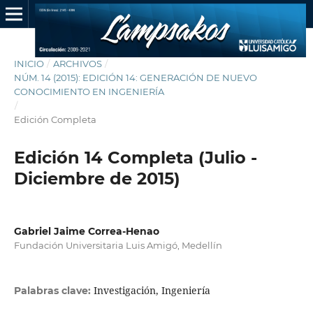
INICIO
/
ARCHIVOS
/
NÚM. 14 (2015): EDICIÓN 14: GENERACIÓN DE NUEVO
CONOCIMIENTO EN INGENIERÍA
/
Edición Completa
Edición 14 Completa (Julio -
Diciembre de 2015)
Gabriel Jaime Correa-Henao
Fundación Universitaria Luis Amigó, Medellín
Investigación, Ingeniería
Palabras clave: