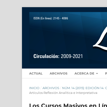
ACTUAL
ARCHIVOS
ACERCA DE
INICIO
/
ARCHIVOS
/
NÚM. 14 (2015): EDICIÓN 
Artículos Reflexión Analítica e Interpretativa
Los Cursos Masivos en Lí