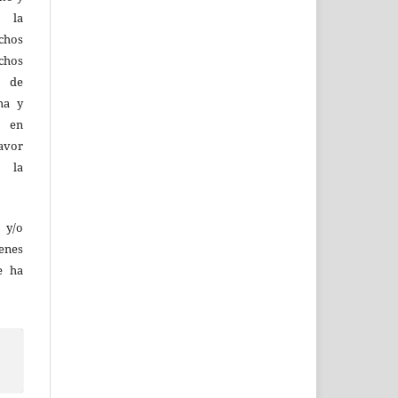
d la
hos
chos
y de
ma y
n en
favor
e la
 y/o
enes
e ha