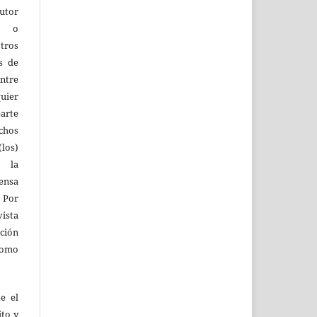
utor
os o
tros
s de
entre
quier
parte
echos
los)
 la
fensa
 Por
vista
ión
como
e el
ito y