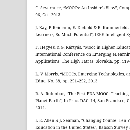
C. Severance, “MOOCs: An Insider’s View”, Comp
96, Oct. 2013.
J. Kay, P. Reimann, E. Diebold & B. Kummerfeld
Learners, So Much Potential”, IEEE Intelligent S
F. Hegyesi & G. Kártyás, “Mooc in Higher Educat
International Conference on Emerging eLearni
Applications, The High Tatras, Slovakia, pp. 119-
L. V. Morris, “MOOCs, Emerging Technologies, a
Educ. No. 38, pp. 251–252, 2013.
R. A. Rutenbar, “The First EDA MOOC: Teaching
Planet Earth”, In Proc. DAC '14, San Francisco, C
2014.
I. E. Allen & J. Seaman, “Changing Course: Ten 
Education in the United States”, Babson Surve