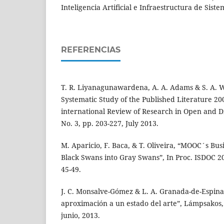
Inteligencia Artificial e Infraestructura de Sist
REFERENCIAS
T. R. Liyanagunawardena, A. A. Adams & S. A. 
Systematic Study of the Published Literature 20
international Review of Research in Open and Di
No. 3, pp. 203-227, July 2013.
M. Aparicio, F. Baca, & T. Oliveira, “MOOC´s Bu
Black Swans into Gray Swans”, In Proc. ISDOC 20
45-49.
J. C. Monsalve-Gómez & L. A. Granada-de-Espinal
aproximación a un estado del arte”, Lámpsakos, 
junio, 2013.