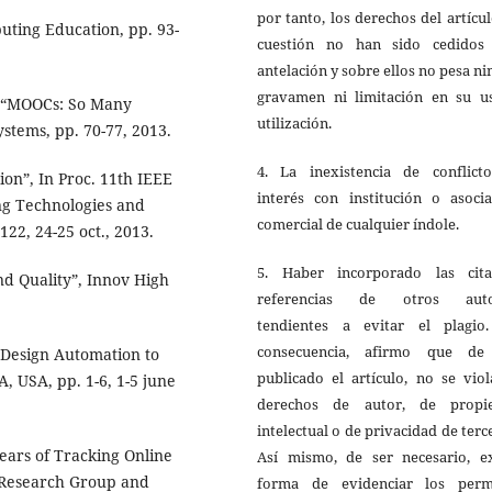
por tanto, los derechos del artícu
uting Education, pp. 93-
cuestión no han sido cedidos
antelación y sobre ellos no pesa n
gravamen ni limitación en su u
, “MOOCs: So Many
utilización.
ystems, pp. 70-77, 2013.
4. La inexistencia de conflict
ion”, In Proc. 11th IEEE
interés con institución o asocia
ng Technologies and
comercial de cualquier índole.
122, 24-25 oct., 2013.
5. Haber incorporado las cit
nd Quality”, Innov High
referencias de otros auto
tendientes a evitar el plagio
consecuencia, afirmo que de
 Design Automation to
publicado el artículo, no se vio
A, USA, pp. 1-6, 1-5 june
derechos de autor, de propi
intelectual o de privacidad de terc
Years of Tracking Online
Así mismo, de ser necesario, ex
y Research Group and
forma de evidenciar los perm