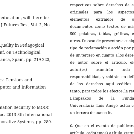
respectivos sobre derechos de a
originales para los aspect
education; will there be
elementos extraídos de o
J Futures Res., Vol. 2, No.
documentos como textos de má
500 palabras, tablas, gráficas, 
otros. En caso de presentarse cual
uality in Pedagogical
tipo de reclamación o acción por 
nf. on Technological
de un tercero en cuanto a los der
anca, Spain, pp. 219-223,
de autor sobre el artículo, el(
autor(es) asumirán toda
responsabilidad, y saldrán en de
es: Tensions and
de los derechos aquí cedidos.
mputer and Information
tanto, para todos los efectos, la re
Lámpsakos de la Fundac
Universitaria Luis Amigó actúa 
ormation Security to MOOC:
un tercero de buena fe.
oc. 2013 5th International
borative Systems, pp. 289-
6. Que en el evento de publicars
artículo, cedo(emos) a título gratu