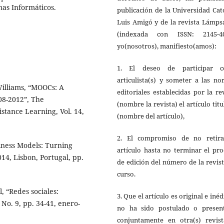
emas Informáticos.
publicación de la Universidad Cat
Luis Amigó y de la revista Lámps
(indexada con ISSN: 2145-40
yo(nosotros), manifiesto(amos):
1. El deseo de participar 
articulista(s) y someter a las n
Williams, “MOOCs: A
editoriales establecidas por la re
08-2012”, The
(nombre la revista) el artículo tit
stance Learning, Vol. 14,
(nombre del artículo),
2. El compromiso de no retira
siness Models: Turning
artículo hasta no terminar el pr
14, Lisbon, Portugal, pp.
de edición del número de la revis
curso.
, “Redes sociales:
3. Que el artículo es original e inéd
No. 9, pp. 34-41, enero-
no ha sido postulado o presen
conjuntamente en otra(s) revista