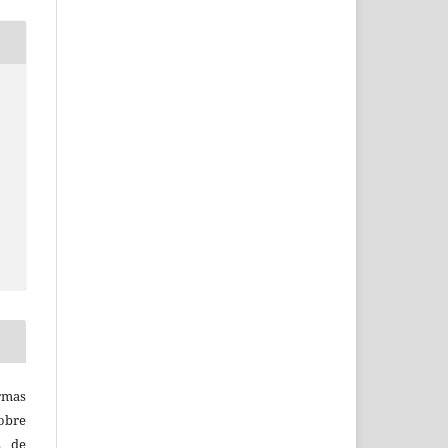
rmas
obre
s de