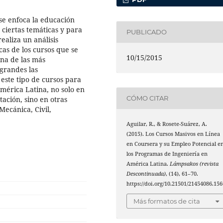
se enfoca la educación
ciertas temáticas y para
PUBLICADO
ealiza un análisis
icas de los cursos que se
10/15/2015
una de las más
grandes las
 este tipo de cursos para
mérica Latina, no solo en
CÓMO CITAR
ación, sino en otras
Mecánica, Civil,
Aguilar, R., & Rosete-Suárez, A.
(2015). Los Cursos Masivos en Línea
en Coursera y su Empleo Potencial e
los Programas de Ingeniería en
América Latina.
Lámpsakos (revista
Descontinuada)
, (14), 61–70.
https://doi.org/10.21501/21454086.156
Más formatos de cita