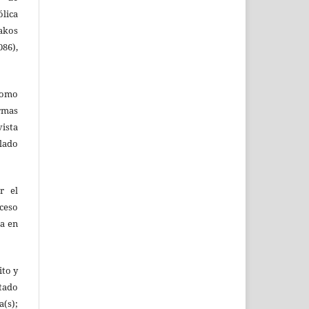
ólica
akos
86),
como
ormas
vista
ulado
r el
oceso
ta en
ito y
tado
(s);