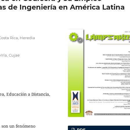
s de Ingeniería en América Latina
osta Rica, Heredia
rría, Cujae
ea, Educación a Distancia,
ea son un fenómeno
PDF