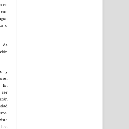
lo en
 con
ingún
so o
o de
ción
as y
res,
. En
 ser
larán
edad
eros.
iste
isos