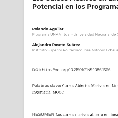
Potencial en los Programa
Rolando Aguilar
Programa UNA Virtual - Universidad Nacional de C
Alejandro Rosete-Suárez
Instituto Superior Politécnico José Antonio Echeve
DOI:
https://doi.org/10.21501/21454086.1566
Cursos Abiertos Masivos en Lín
Palabras clave:
Ingeniería, MOOC
RESUMEN
Los cursos masivos abierto en lín