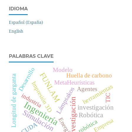
IDIOMA
Español (España)
English
PALABRAS CLAVE
Desarrollo
Modelo
FUNLAM
Huella de carbono
Longitud de garganta
MetaHeurísticas
Impresión 3D
herramientas
Lámpsakos
Agentes
industria
TIC
Investigación
Ingeniería
investigación
Simulación
Robótica
Energía
Empresa
robótica
CUDA