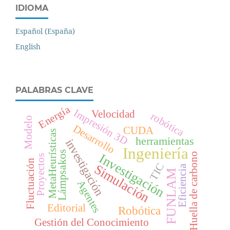
IDIOMA
Español (España)
English
PALABRAS CLAVE
Energía
Impresión 3D
Velocidad
robótica
Modelo
Desarrollo
CUDA
MetaHeurísticas
herramientas
investigación
Ingeniería
Lámpsakos
Huella de carbono
Investigación
Proyectos
Fluctuación
TIC
Simulación
Eficiencia
FUNLAM
Agentes
Editorial
Robótica
Gestión del Conocimiento