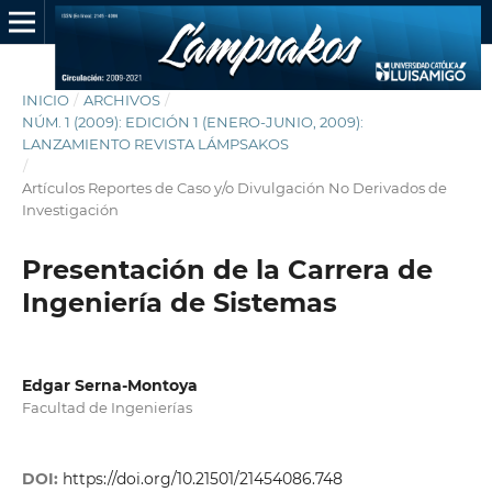
INICIO
/
ARCHIVOS
/
NÚM. 1 (2009): EDICIÓN 1 (ENERO-JUNIO, 2009):
LANZAMIENTO REVISTA LÁMPSAKOS
/
Artículos Reportes de Caso y/o Divulgación No Derivados de
Investigación
Presentación de la Carrera de
Ingeniería de Sistemas
Edgar Serna-Montoya
Facultad de Ingenierías
DOI:
https://doi.org/10.21501/21454086.748