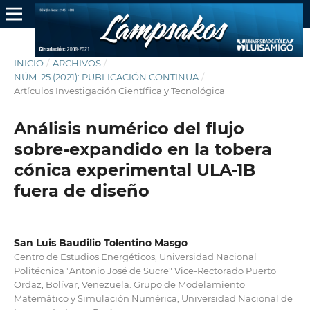
INICIO
/
ARCHIVOS
/
NÚM. 25 (2021): PUBLICACIÓN CONTINUA
/
Artículos Investigación Científica y Tecnológica
Análisis numérico del flujo
sobre-expandido en la tobera
cónica experimental ULA-1B
fuera de diseño
San Luis Baudilio Tolentino Masgo
Centro de Estudios Energéticos, Universidad Nacional
Politécnica "Antonio José de Sucre" Vice-Rectorado Puerto
Ordaz, Bolívar, Venezuela. Grupo de Modelamiento
Matemático y Simulación Numérica, Universidad Nacional de