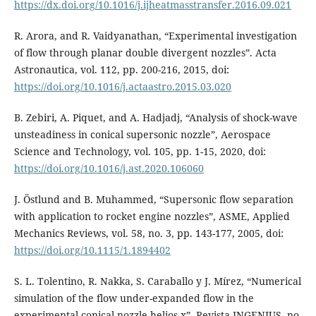
https://dx.doi.org/10.1016/j.ijheatmasstransfer.2016.09.021
R. Arora, and R. Vaidyanathan, “Experimental investigation
of flow through planar double divergent nozzles”. Acta
Astronautica, vol. 112, pp. 200-216, 2015, doi:
https://doi.org/10.1016/j.actaastro.2015.03.020
B. Zebiri, A. Piquet, and A. Hadjadj, “Analysis of shock-wave
unsteadiness in conical supersonic nozzle”, Aerospace
Science and Technology, vol. 105, pp. 1-15, 2020, doi:
https://doi.org/10.1016/j.ast.2020.106060
J. Östlund and B. Muhammed, “Supersonic flow separation
with application to rocket engine nozzles”, ASME, Applied
Mechanics Reviews, vol. 58, no. 3, pp. 143-177, 2005, doi:
https://doi.org/10.1115/1.1894402
S. L. Tolentino, R. Nakka, S. Caraballo y J. Mírez, “Numerical
simulation of the flow under-expanded flow in the
experimental conical nozzle helios-x”, Revista INGENIUS, no.