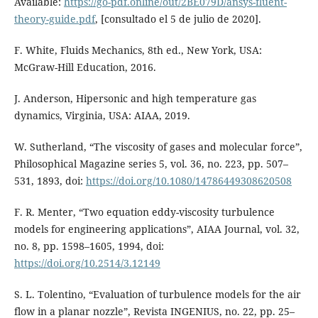
Available:
https://go-pdf.online/out/2BE079D/ansys-fluent-
theory-guide.pdf
, [consultado el 5 de julio de 2020].
F. White, Fluids Mechanics, 8th ed., New York, USA:
McGraw-Hill Education, 2016.
J. Anderson, Hipersonic and high temperature gas
dynamics, Virginia, USA: AIAA, 2019.
W. Sutherland, “The viscosity of gases and molecular force”,
Philosophical Magazine series 5, vol. 36, no. 223, pp. 507–
531, 1893, doi:
https://doi.org/10.1080/14786449308620508
F. R. Menter, “Two equation eddy-viscosity turbulence
models for engineering applications”, AIAA Journal, vol. 32,
no. 8, pp. 1598–1605, 1994, doi:
https://doi.org/10.2514/3.12149
S. L. Tolentino, “Evaluation of turbulence models for the air
flow in a planar nozzle”, Revista INGENIUS, no. 22, pp. 25–