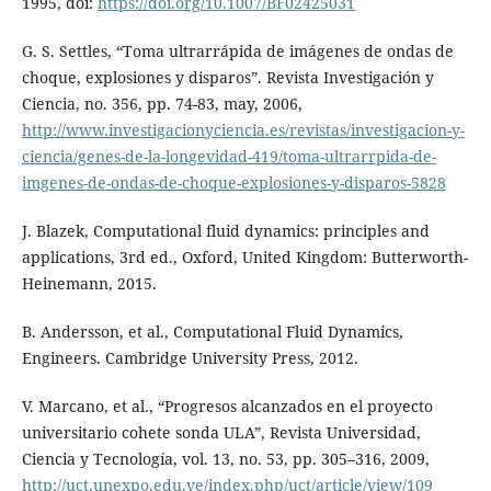
1995, doi:
https://doi.org/10.1007/BF02425031
G. S. Settles, “Toma ultrarrápida de imágenes de ondas de
choque, explosiones y disparos”. Revista Investigación y
Ciencia, no. 356, pp. 74-83, may, 2006,
http://www.investigacionyciencia.es/revistas/investigacion-y-
ciencia/genes-de-la-longevidad-419/toma-ultrarrpida-de-
imgenes-de-ondas-de-choque-explosiones-y-disparos-5828
J. Blazek, Computational fluid dynamics: principles and
applications, 3rd ed., Oxford, United Kingdom: Butterworth-
Heinemann, 2015.
B. Andersson, et al., Computational Fluid Dynamics,
Engineers. Cambridge University Press, 2012.
V. Marcano, et al., “Progresos alcanzados en el proyecto
universitario cohete sonda ULA”, Revista Universidad,
Ciencia y Tecnología, vol. 13, no. 53, pp. 305–316, 2009,
http://uct.unexpo.edu.ve/index.php/uct/article/view/109