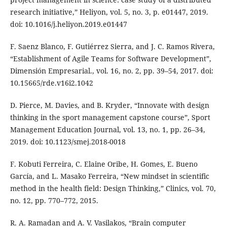
research initiative,” Heliyon, vol. 5, no. 3, p. e01447, 2019.
doi: 10.1016/j.heliyon.2019.e01447
F. Saenz Blanco, F. Gutiérrez Sierra, and J. C. Ramos Rivera,
“Establishment of Agile Teams for Software Development”,
Dimensión Empresarial., vol. 16, no. 2, pp. 39–54, 2017. doi:
10.15665/rde.v16i2.1042
D. Pierce, M. Davies, and B. Kryder, “Innovate with design
thinking in the sport management capstone course”, Sport
Management Education Journal, vol. 13, no. 1, pp. 26–34,
2019. doi: 10.1123/smej.2018-0018
F. Kobuti Ferreira, C. Elaine Oribe, H. Gomes, E. Bueno
García, and L. Masako Ferreira, “New mindset in scientific
method in the health field: Design Thinking,” Clinics, vol. 70,
no. 12, pp. 770–772, 2015.
R. A. Ramadan and A. V. Vasilakos, “Brain computer