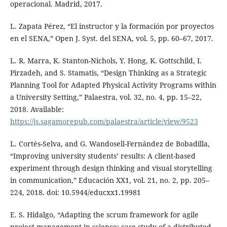
operacional. Madrid, 2017.
L. Zapata Pérez, “El instructor y la formación por proyectos
en el SENA,” Open J. Syst. del SENA, vol. 5, pp. 60–67, 2017.
L. R. Marra, K. Stanton-Nichols, Y. Hong, K. Gottschild, I.
Pirzadeh, and S. Stamatis, “Design Thinking as a Strategic
Planning Tool for Adapted Physical Activity Programs within
a University Setting,” Palaestra, vol. 32, no. 4, pp. 15–22,
2018. Available:
https://js.sagamorepub.com/palaestra/article/view/9523
L. Cortés-Selva, and G. Wandosell-Fernández de Bobadilla,
“Improving university students’ results: A client-based
experiment through design thinking and visual storytelling
in communication,” Educación XX1, vol. 21, no. 2, pp. 205–
224, 2018. doi: 10.5944/educxx1.19981
E. S. Hidalgo, “Adapting the scrum framework for agile
project management in science: case study of a distributed