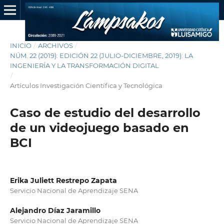
INICIO
/
ARCHIVOS
/
NÚM. 22 (2019): EDICIÓN 22 (JULIO-DICIEMBRE, 2019): LA
INGENIERÍA Y LA TRANSFORMACIÓN DIGITAL
/
Artículos Investigación Científica y Tecnológica
Caso de estudio del desarrollo
de un videojuego basado en
BCI
Erika Juliett Restrepo Zapata
Servicio Nacional de Aprendizaje SENA
Alejandro Díaz Jaramillo
Servicio Nacional de Aprendizaje SENA