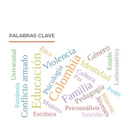
PALABRAS CLAVE
Género
Violencia
Ética
Latinoamérica
Universidad
Colombia
Estado
Educación
Conflicto armado
Identidad
Psicología
Cultura
Paz
Familia
Pedagogía
Pandemia
Poder
Historia
Jóvenes
Mujeres
Psicoanálisis
Escritura
Suicidio